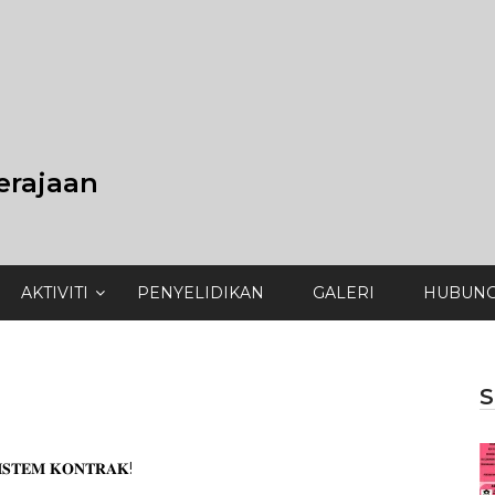
erajaan
AKTIVITI
PENYELIDIKAN
GALERI
HUBUNG
S
𝐒𝐓𝐄𝐌 𝐊𝐎𝐍𝐓𝐑𝐀𝐊!