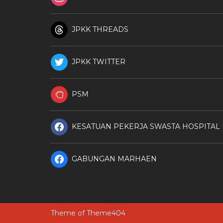
JPKK THREADS
JPKK TWITTER
PSM
KESATUAN PEKERJA SWASTA HOSPITAL
GABUNGAN MARHAEN
Theme of
Theme404