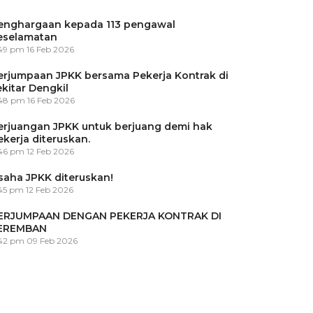
enghargaan kepada 113 pengawal
eselamatan
:49 pm
16 Feb 2026
erjumpaan JPKK bersama Pekerja Kontrak di
ekitar Dengkil
:48 pm
16 Feb 2026
erjuangan JPKK untuk berjuang demi hak
ekerja diteruskan.
:46 pm
12 Feb 2026
saha JPKK diteruskan!
45 pm
12 Feb 2026
ERJUMPAAN DENGAN PEKERJA KONTRAK DI
EREMBAN
:42 pm
09 Feb 2026