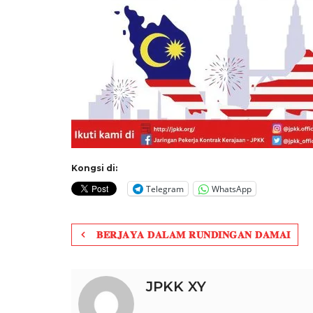
Kongsi di:
Telegram
WhatsApp
Post
𝐁𝐄𝐑𝐉𝐀𝐘𝐀 𝐃𝐀𝐋𝐀𝐌 𝐑𝐔𝐍𝐃𝐈𝐍𝐆𝐀𝐍 𝐃𝐀𝐌𝐀𝐈
navigation
JPKK XY