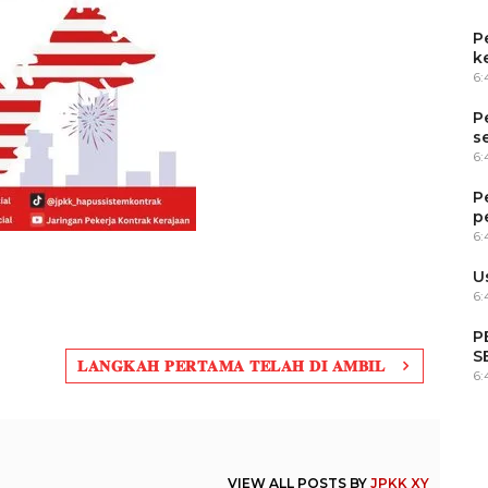
P
k
6
P
s
6
P
p
6
U
6:
P
S
𝐋𝐀𝐍𝐆𝐊𝐀𝐇 𝐏𝐄𝐑𝐓𝐀𝐌𝐀 𝐓𝐄𝐋𝐀𝐇 𝐃𝐈 𝐀𝐌𝐁𝐈𝐋
6
VIEW ALL POSTS BY
JPKK XY