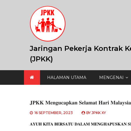
Skip
to
content
Jaringan Pekerja Kontrak K
(JPKK)
HALAMAN UTAMA
MENGENAI
𝐉𝐏𝐊𝐊 𝐌𝐞𝐧𝐠𝐮𝐜𝐚𝐩𝐤𝐚𝐧 𝐒𝐞𝐥𝐚𝐦𝐚𝐭 𝐇𝐚𝐫𝐢 𝐌𝐚𝐥𝐚𝐲𝐬𝐢𝐚
16 SEPTEMBER, 2023
BY
JPKK XY
𝐀𝐘𝐔𝐇 𝐊𝐈𝐓𝐀 𝐁𝐄𝐑𝐒𝐀𝐓𝐔 𝐃𝐀𝐋𝐀𝐌 𝐌𝐄𝐍𝐆𝐇𝐀𝐏𝐔𝐒𝐊𝐀𝐍 𝐒