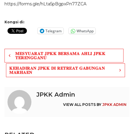
https://forms.gle/hLta5pBgpxPn77ZCA
Kongsi di:
Telegram
WhatsApp
Post
𝐌𝐄𝐒𝐘𝐔𝐀𝐑𝐀𝐓 𝐉𝐏𝐊𝐊 𝐁𝐄𝐑𝐒𝐀𝐌𝐀 𝐀𝐇𝐋𝐈 𝐉𝐏𝐊𝐊
navigation
𝐓𝐄𝐑𝐄𝐍𝐆𝐆𝐀𝐍𝐔
𝐊𝐄𝐇𝐀𝐃𝐈𝐑𝐀𝐍 𝐉𝐏𝐊𝐊 𝐃𝐈 𝐑𝐄𝐓𝐑𝐄𝐀𝐓 𝐆𝐀𝐁𝐔𝐍𝐆𝐀𝐍
𝐌𝐀𝐑𝐇𝐀𝐄𝐍
JPKK Admin
VIEW ALL POSTS BY
JPKK ADMIN