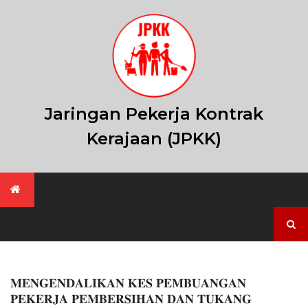
Skip
to
content
Jaringan Pekerja Kontrak
Kerajaan (JPKK)
Search
for:
𝐌𝐄𝐍𝐆𝐄𝐍𝐃𝐀𝐋𝐈𝐊𝐀𝐍 𝐊𝐄𝐒 𝐏𝐄𝐌𝐁𝐔𝐀𝐍𝐆𝐀𝐍
𝐏𝐄𝐊𝐄𝐑𝐉𝐀 𝐏𝐄𝐌𝐁𝐄𝐑𝐒𝐈𝐇𝐀𝐍 𝐃𝐀𝐍 𝐓𝐔𝐊𝐀𝐍𝐆