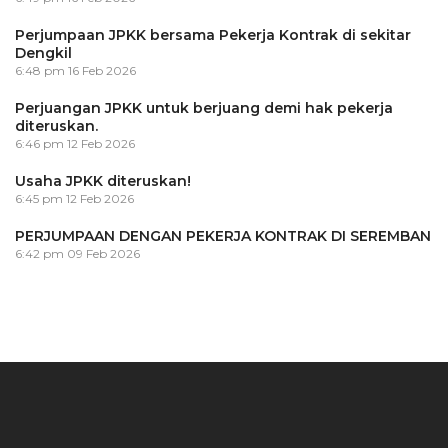
Perjumpaan JPKK bersama Pekerja Kontrak di sekitar
Dengkil
6:48 pm
16 Feb 2026
Perjuangan JPKK untuk berjuang demi hak pekerja
diteruskan.
6:46 pm
12 Feb 2026
Usaha JPKK diteruskan!
6:45 pm
12 Feb 2026
PERJUMPAAN DENGAN PEKERJA KONTRAK DI SEREMBAN
6:42 pm
09 Feb 2026