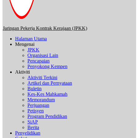
Jaringan Pekerja Kontrak Kerajaan (JPKK)
Halaman Utama
Mengenai
JPKK
Organisasi Lain
Pencapaian
Penyokong Kempen
Aktiviti
Aktiviti Terkini
Artikel dan Pernyataan
Buletin
Kes-Kes Mahkamah
Memorandum
Perjuangan
Petisyen
Program Pendidikan
SiAP
Berita
Penyelidikan