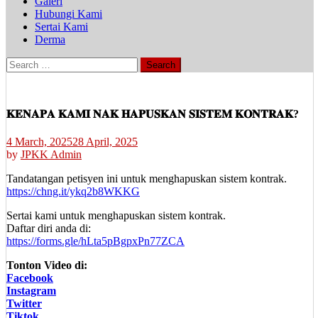
Galeri
Hubungi Kami
Sertai Kami
Derma
Search
for:
𝐊𝐄𝐍𝐀𝐏𝐀 𝐊𝐀𝐌𝐈 𝐍𝐀𝐊 𝐇𝐀𝐏𝐔𝐒𝐊𝐀𝐍 𝐒𝐈𝐒𝐓𝐄𝐌 𝐊𝐎𝐍𝐓𝐑𝐀𝐊?
4 March, 2025
28 April, 2025
by
JPKK Admin
Tandatangan petisyen ini untuk menghapuskan sistem kontrak.
https://chng.it/ykq2b8WKKG
Sertai kami untuk menghapuskan sistem kontrak.
Daftar diri anda di:
https://forms.gle/hLta5pBgpxPn77ZCA
Tonton Video di:
Facebook
Instagram
Twitter
Tiktok