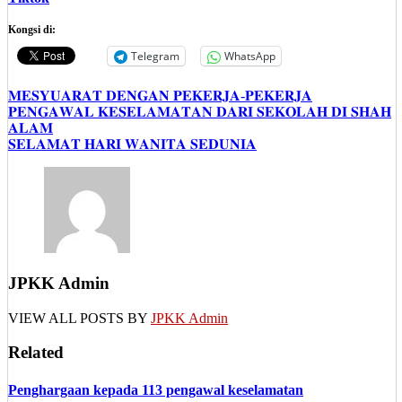
Kongsi di:
Telegram
WhatsApp
Post
𝐌𝐄𝐒𝐘𝐔𝐀𝐑𝐀𝐓 𝐃𝐄𝐍𝐆𝐀𝐍 𝐏𝐄𝐊𝐄𝐑𝐉𝐀-𝐏𝐄𝐊𝐄𝐑𝐉𝐀
𝐏𝐄𝐍𝐆𝐀𝐖𝐀𝐋 𝐊𝐄𝐒𝐄𝐋𝐀𝐌𝐀𝐓𝐀𝐍 𝐃𝐀𝐑𝐈 𝐒𝐄𝐊𝐎𝐋𝐀𝐇 𝐃𝐈 𝐒𝐇𝐀𝐇
navigation
𝐀𝐋𝐀𝐌
𝐒𝐄𝐋𝐀𝐌𝐀𝐓 𝐇𝐀𝐑𝐈 𝐖𝐀𝐍𝐈𝐓𝐀 𝐒𝐄𝐃𝐔𝐍𝐈𝐀
JPKK Admin
VIEW ALL POSTS BY
JPKK Admin
Related
Penghargaan kepada 113 pengawal keselamatan