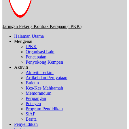
Jaringan Pekerja Kontrak Kerajaan (JPKK)
Halaman Utama
Mengenai
JPKK
Organisasi Lain
Pencapaian
Penyokong Kempen
Aktiviti
Aktiviti Terkini
Artikel dan Pernyataan
Buletin
Kes-Kes Mahkamah
Memorandum
Perjuangan
Petisyen
Program Pendidikan
SiAP
Berita
Penyelidikan