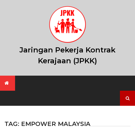
Skip
to
content
Jaringan Pekerja Kontrak
Kerajaan (JPKK)
Search
for:
TAG:
EMPOWER MALAYSIA