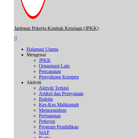
Jaringan Pekerja Kontrak Kerajaan (JPKK)
Halaman Utama
Mengenai
JPKK
Organisasi Lain
Pencapaian
Penyokong Kempen
Aktiviti
Aktiviti Terkini
Artikel dan Pernyataan
Buletin
Kes-Kes Mahkamah
Memorandum
Perjuangan
Petisyen
Program Pendidikan
SiAP
Berita