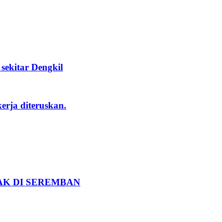
ekitar Dengkil
rja diteruskan.
K DI SEREMBAN