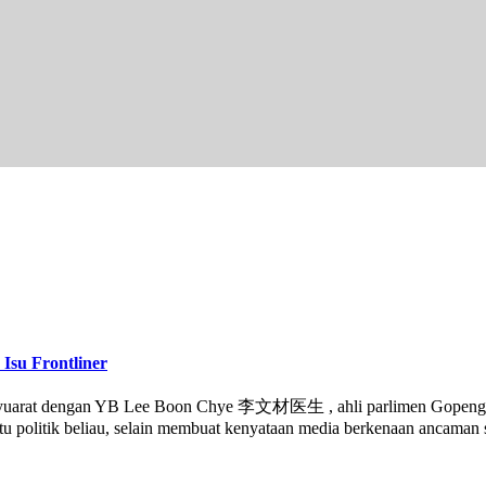
Isu Frontliner
syuarat dengan YB Lee Boon Chye 李文材医生 , ahli parlimen Gopeng & 
kutu politik beliau, selain membuat kenyataan media berkenaan ancaman 