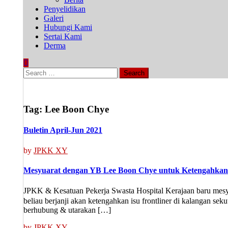
Penyelidikan
Galeri
Hubungi Kami
Sertai Kami
Derma
Search
for:
Tag:
Lee Boon Chye
Buletin April-Jun 2021
by
JPKK XY
Mesyuarat dengan YB Lee Boon Chye untuk Ketengahkan 
JPKK & Kesatuan Pekerja Swasta Hospital Kerajaan baru me
beliau berjanji akan ketengahkan isu frontliner di kalangan se
berhubung & utarakan […]
by
JPKK XY