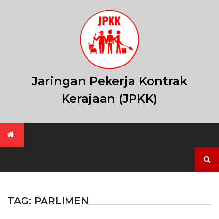
Skip
to
content
Jaringan Pekerja Kontrak
Kerajaan (JPKK)
Search
for:
TAG:
PARLIMEN