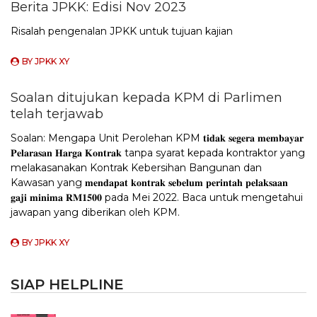
Berita JPKK: Edisi Nov 2023
Risalah pengenalan JPKK untuk tujuan kajian
BY
JPKK XY
Soalan ditujukan kepada KPM di Parlimen
telah terjawab
Soalan: Mengapa Unit Perolehan KPM 𝐭𝐢𝐝𝐚𝐤 𝐬𝐞𝐠𝐞𝐫𝐚 𝐦𝐞𝐦𝐛𝐚𝐲𝐚𝐫
𝐏𝐞𝐥𝐚𝐫𝐚𝐬𝐚𝐧 𝐇𝐚𝐫𝐠𝐚 𝐊𝐨𝐧𝐭𝐫𝐚𝐤 tanpa syarat kepada kontraktor yang
melakasanakan Kontrak Kebersihan Bangunan dan
Kawasan yang 𝐦𝐞𝐧𝐝𝐚𝐩𝐚𝐭 𝐤𝐨𝐧𝐭𝐫𝐚𝐤 𝐬𝐞𝐛𝐞𝐥𝐮𝐦 𝐩𝐞𝐫𝐢𝐧𝐭𝐚𝐡 𝐩𝐞𝐥𝐚𝐤𝐬𝐚𝐚𝐧
𝐠𝐚𝐣𝐢 𝐦𝐢𝐧𝐢𝐦𝐚 𝐑𝐌𝟏𝟓𝟎𝟎 pada Mei 2022. Baca untuk mengetahui
jawapan yang diberikan oleh KPM.
BY
JPKK XY
SIAP HELPLINE