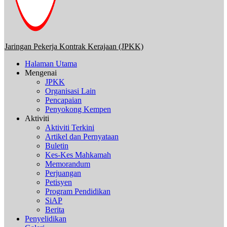
Jaringan Pekerja Kontrak Kerajaan (JPKK)
Halaman Utama
Mengenai
JPKK
Organisasi Lain
Pencapaian
Penyokong Kempen
Aktiviti
Aktiviti Terkini
Artikel dan Pernyataan
Buletin
Kes-Kes Mahkamah
Memorandum
Perjuangan
Petisyen
Program Pendidikan
SiAP
Berita
Penyelidikan