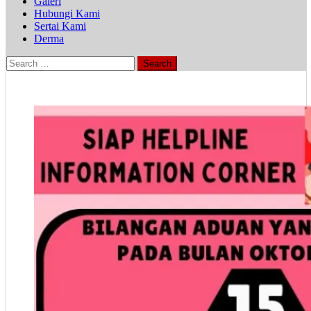
Galeri
Hubungi Kami
Sertai Kami
Derma
Search
for: