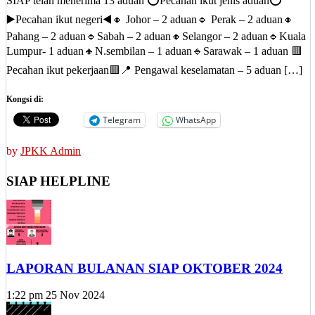
SIAP telah menerima 13 aduan ⭕Pecahan ikut jenis aduan⭕
▶️Pecahan ikut negeri◀️‌🔸 Johor – 2 aduan🔹 Perak – 2 aduan🔸
Pahang – 2 aduan🔹Sabah – 2 aduan🔸Selangor – 2 aduan🔹Kuala
Lumpur- 1 aduan🔸N.sembilan – 1 aduan🔹Sarawak – 1 aduan 🟥
Pecahan ikut pekerjaan🟥📍 Pengawal keselamatan – 5 aduan […]
Kongsi di:
Telegram
WhatsApp
by
JPKK Admin
SIAP HELPLINE
LAPORAN BULANAN SIAP OKTOBER 2024
1:22 pm
25 Nov 2024