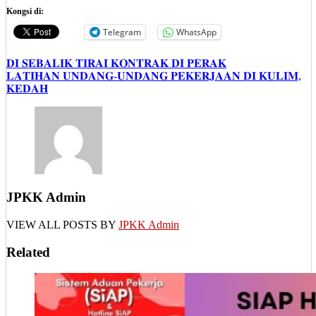
Kongsi di:
Telegram
WhatsApp
Post
𝐃𝐈 𝐒𝐄𝐁𝐀𝐋𝐈𝐊 𝐓𝐈𝐑𝐀𝐈 𝐊𝐎𝐍𝐓𝐑𝐀𝐊 𝐃𝐈 𝐏𝐄𝐑𝐀𝐊
𝐋𝐀𝐓𝐈𝐇𝐀𝐍 𝐔𝐍𝐃𝐀𝐍𝐆-𝐔𝐍𝐃𝐀𝐍𝐆 𝐏𝐄𝐊𝐄𝐑𝐉𝐀𝐀𝐍 𝐃𝐈 𝐊𝐔𝐋𝐈𝐌,
navigation
𝐊𝐄𝐃𝐀𝐇
JPKK Admin
VIEW ALL POSTS BY
JPKK Admin
Related