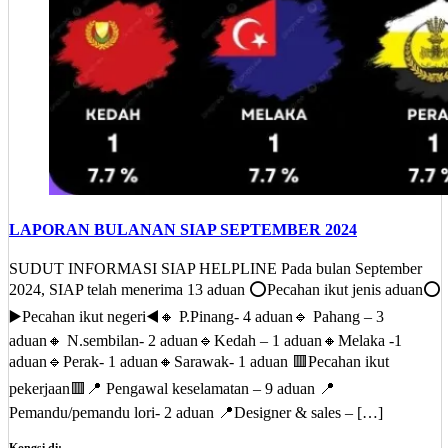
LAPORAN BULANAN SIAP SEPTEMBER 2024
SUDUT INFORMASI SIAP HELPLINE Pada bulan September
2024, SIAP telah menerima 13 aduan ⭕Pecahan ikut jenis aduan⭕
▶️Pecahan ikut negeri◀️‌🔸 P.Pinang- 4 aduan🔹 Pahang – 3
aduan🔸 N.sembilan- 2 aduan🔹Kedah – 1 aduan🔸Melaka -1
aduan🔹Perak- 1 aduan🔸Sarawak- 1 aduan 🟥Pecahan ikut
pekerjaan🟥📍 Pengawal keselamatan – 9 aduan 📍
Pemandu/pemandu lori- 2 aduan 📍Designer & sales – […]
Kongsi di: