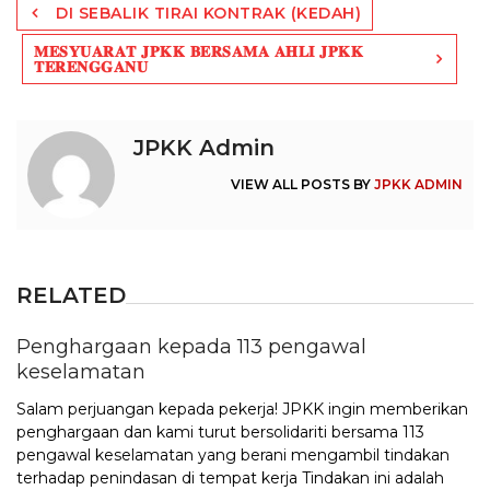
DI SEBALIK TIRAI KONTRAK (KEDAH)
navigation
𝐌𝐄𝐒𝐘𝐔𝐀𝐑𝐀𝐓 𝐉𝐏𝐊𝐊 𝐁𝐄𝐑𝐒𝐀𝐌𝐀 𝐀𝐇𝐋𝐈 𝐉𝐏𝐊𝐊
𝐓𝐄𝐑𝐄𝐍𝐆𝐆𝐀𝐍𝐔
JPKK Admin
VIEW ALL POSTS BY
JPKK ADMIN
RELATED
Penghargaan kepada 113 pengawal
keselamatan
Salam perjuangan kepada pekerja! JPKK ingin memberikan
penghargaan dan kami turut bersolidariti bersama 113
pengawal keselamatan yang berani mengambil tindakan
terhadap penindasan di tempat kerja Tindakan ini adalah