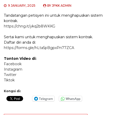
9 JANUARY, 2025
BY
JPKK ADMIN
Tandatangan petisyen ini untuk menghapuskan sistem
kontrak.
https://chng.it/ykq2b8WKKG
Sertai kami untuk menghapuskan sistem kontrak.
Daftar diri anda di:
https://forms.gle/hLta5pBgpxPn77ZCA
Tonton Video di:
Facebook
Instagram
Twitter
Tiktok
Kongsi di:
Telegram
WhatsApp
Post