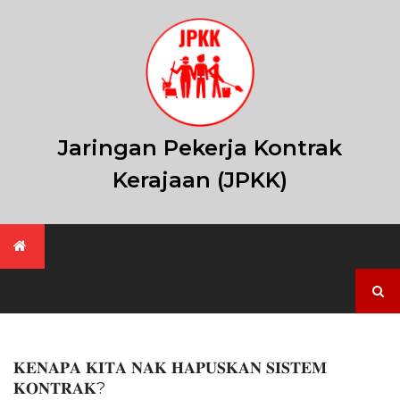
Skip
to
content
Jaringan Pekerja Kontrak
Kerajaan (JPKK)
Search
for:
𝐊𝐄𝐍𝐀𝐏𝐀 𝐊𝐈𝐓𝐀 𝐍𝐀𝐊 𝐇𝐀𝐏𝐔𝐒𝐊𝐀𝐍 𝐒𝐈𝐒𝐓𝐄𝐌
𝐊𝐎𝐍𝐓𝐑𝐀𝐊?