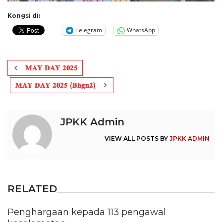
Kongsi di:
Telegram
WhatsApp
Post
𝐌𝐀𝐘 𝐃𝐀𝐘 𝟐𝟎𝟐𝟓
navigation
𝐌𝐀𝐘 𝐃𝐀𝐘 𝟐𝟎𝟐𝟓 (𝐁𝐡𝐠𝐧𝟐)
JPKK Admin
VIEW ALL POSTS BY
JPKK ADMIN
RELATED
Penghargaan kepada 113 pengawal