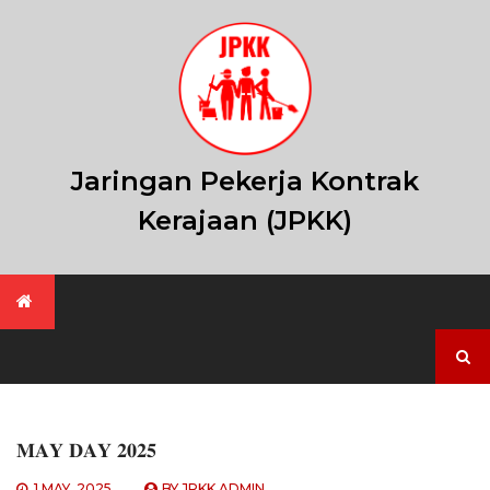
Skip
to
content
Jaringan Pekerja Kontrak
Kerajaan (JPKK)
Search
for:
𝐌𝐀𝐘 𝐃𝐀𝐘 𝟐𝟎𝟐𝟓
1 MAY, 2025
BY
JPKK ADMIN