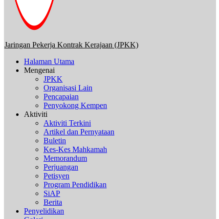
Jaringan Pekerja Kontrak Kerajaan (JPKK)
Halaman Utama
Mengenai
JPKK
Organisasi Lain
Pencapaian
Penyokong Kempen
Aktiviti
Aktiviti Terkini
Artikel dan Pernyataan
Buletin
Kes-Kes Mahkamah
Memorandum
Perjuangan
Petisyen
Program Pendidikan
SiAP
Berita
Penyelidikan