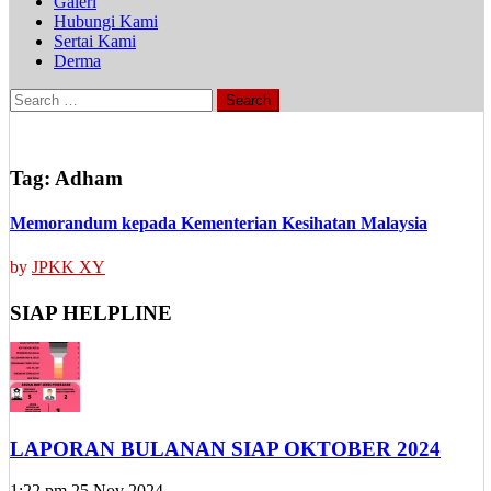
Galeri
Hubungi Kami
Sertai Kami
Derma
Search
for:
Tag:
Adham
Memorandum kepada Kementerian Kesihatan Malaysia
by
JPKK XY
SIAP HELPLINE
LAPORAN BULANAN SIAP OKTOBER 2024
1:22 pm
25 Nov 2024