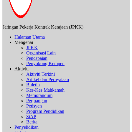
Jaringan Pekerja Kontrak Kerajaan (JPKK)
Halaman Utama
Mengenai
JPKK
Organisasi Lain
Pencapaian
Penyokong Kempen
Aktiviti
Aktiviti Terkini
Artikel dan Pernyataan
Buletin
Kes-Kes Mahkamah
Memorandum
Perjuangan
Petisyen
Program Pendidikan
SiAP
Berita
Penyelidikan