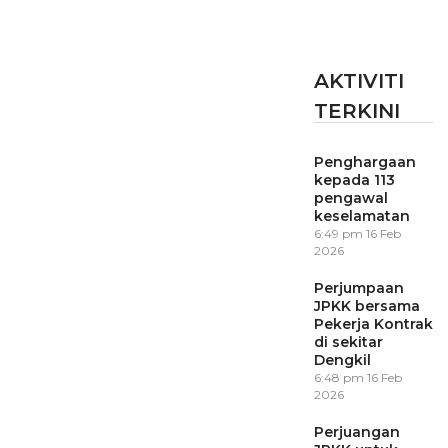
AKTIVITI
TERKINI
Penghargaan
kepada 113
pengawal
keselamatan
6:49 pm
16 Feb
2026
Perjumpaan
JPKK bersama
Pekerja Kontrak
di sekitar
Dengkil
6:48 pm
16 Feb
2026
Perjuangan