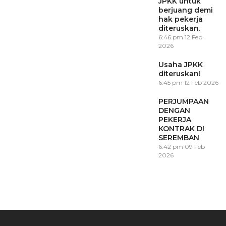
JPKK untuk
berjuang demi
hak pekerja
diteruskan.
6:46 pm
12 Feb
2026
Usaha JPKK
diteruskan!
6:45 pm
12 Feb 2026
PERJUMPAAN
DENGAN
PEKERJA
KONTRAK DI
SEREMBAN
6:42 pm
09 Feb
2026