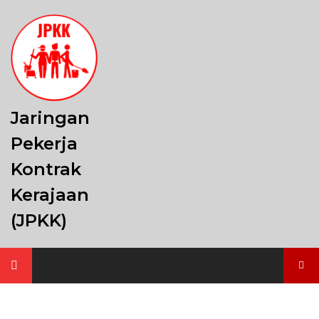
Skip
to
content
Jaringan
Pekerja
Kontrak
Kerajaan
(JPKK)
Search
for: