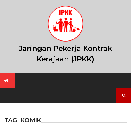
Skip
to
content
Jaringan Pekerja Kontrak
Kerajaan (JPKK)
Search
for:
TAG:
KOMIK