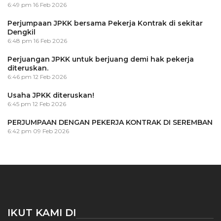
6:49 pm
16 Feb 2026
Perjumpaan JPKK bersama Pekerja Kontrak di sekitar
Dengkil
6:48 pm
16 Feb 2026
Perjuangan JPKK untuk berjuang demi hak pekerja
diteruskan.
6:46 pm
12 Feb 2026
Usaha JPKK diteruskan!
6:45 pm
12 Feb 2026
PERJUMPAAN DENGAN PEKERJA KONTRAK DI SEREMBAN
6:42 pm
09 Feb 2026
IKUT KAMI DI