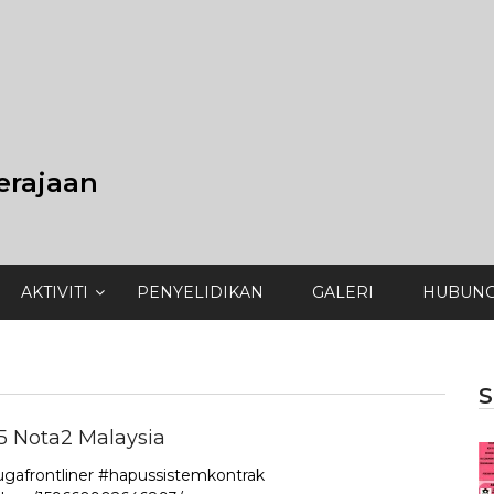
erajaan
AKTIVITI
PENYELIDIKAN
GALERI
HUBUNG
S
5 Nota2 Malaysia
ugafrontliner #hapussistemkontrak