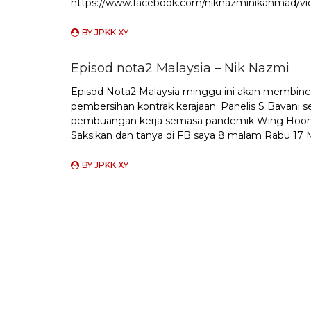
https://www.facebook.com/niknazminikahmad/v
BY
JPKK XY
Episod nota2 Malaysia – Nik Nazmi
Episod Nota2 Malaysia minggu ini akan membin
pembersihan kontrak kerajaan. Panelis S Bavani
pembuangan kerja semasa pandemik Wing Hoong N
Saksikan dan tanya di FB saya 8 malam Rabu 17
BY
JPKK XY