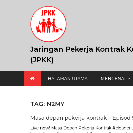
Skip
to
content
Jaringan Pekerja Kontrak K
(JPKK)
HALAMAN UTAMA
MENGENAI
TAG:
N2MY
Masa depan pekerja kontrak – Episod 
Live now! Masa Depan Pekerja Kontrak #cleanerj