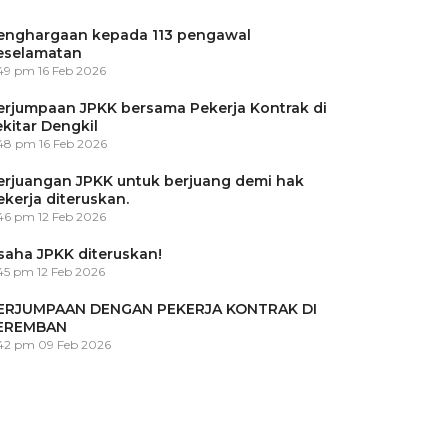
enghargaan kepada 113 pengawal
eselamatan
:49 pm
16 Feb 2026
erjumpaan JPKK bersama Pekerja Kontrak di
ekitar Dengkil
:48 pm
16 Feb 2026
erjuangan JPKK untuk berjuang demi hak
ekerja diteruskan.
:46 pm
12 Feb 2026
saha JPKK diteruskan!
45 pm
12 Feb 2026
ERJUMPAAN DENGAN PEKERJA KONTRAK DI
EREMBAN
:42 pm
09 Feb 2026