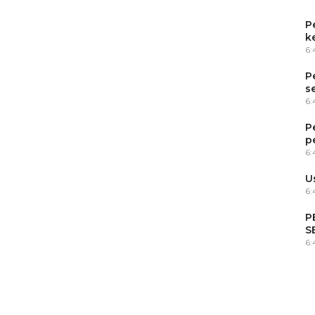
P
k
6
P
s
6
P
p
6
U
6:
P
S
6