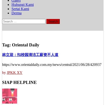
Galeri
Hubungi Kami
Sertai Kami
Derma
Search
for:
Tag:
Oriental Daily
林立迎：扣校园清洁工薪资不人道
https://www.orientaldaily.com.my/news/central/2021/06/28/420937
by
JPKK XY
SIAP HELPLINE