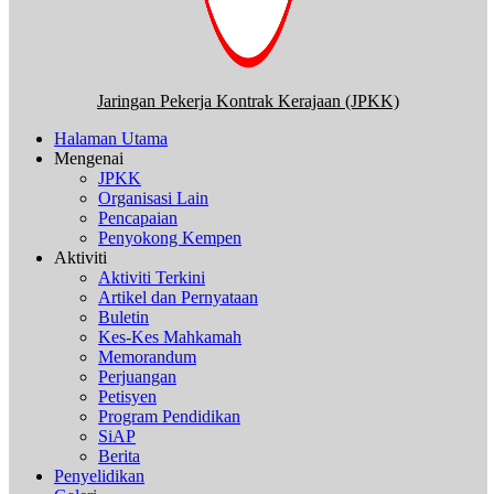
Jaringan Pekerja Kontrak Kerajaan (JPKK)
Halaman Utama
Mengenai
JPKK
Organisasi Lain
Pencapaian
Penyokong Kempen
Aktiviti
Aktiviti Terkini
Artikel dan Pernyataan
Buletin
Kes-Kes Mahkamah
Memorandum
Perjuangan
Petisyen
Program Pendidikan
SiAP
Berita
Penyelidikan