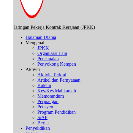
Jaringan Pekerja Kontrak Kerajaan (JPKK)
Halaman Utama
Mengenai
JPKK
Organisasi Lain
Pencapaian
Penyokong Kempen
Aktiviti
Aktiviti Terkini
Artikel dan Pernyataan
Buletin
Kes-Kes Mahkamah
Memorandum
Perjuangan
Petisyen
Program Pendidikan
SiAP
Berita
Penyelidikan