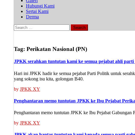
Galeri
Hubungi Kami
Sertai Kami
Derma
Search
for:
Tag:
Perikatan Nasional (PN)
JPKK serahkan tuntutan kami ke semua pejabat ahli parti 
Hari ini JPKK hadir ke semua pejabat Parti Politik untuk sera
yang sokong isu kita, golongan B40.
by
JPKK XY
Penghantaran memo tuntutan JPKK ke Ibu Pejabat Perika
Penghantaran memo tuntutan JPKK ke Ibu Pejabat Gabungan Par
by
JPKK XY
JPKK akan hantar tuntutan kami kepada semua parti ga