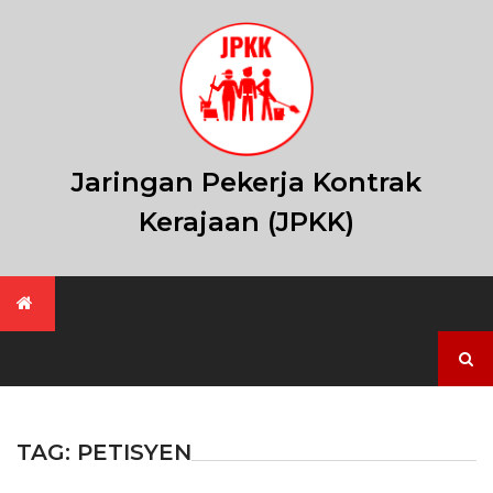
Skip
to
content
Jaringan Pekerja Kontrak
Kerajaan (JPKK)
Search
for:
TAG:
PETISYEN