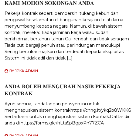
𝐊𝐀𝐌𝐈 𝐌𝐎𝐇𝐎𝐍 𝐒𝐎𝐊𝐎𝐍𝐆𝐀𝐍 𝐀𝐍𝐃𝐀
Pekerja kontrak seperti pembersih, tukang kebun dan
pengawal keselamatan di bangunan kerajaan telah lama
menyumbang kepada negara. Namun, di bawah sistem
kontrak, mereka: Tiada jaminan kerja walau sudah
berkhidmat bertahun-tahun Gaji rendah dan tidak seragam
Tiada cuti bergaji penuh atau perlindungan mencukupi
Sering bertukar majikan dan terdedah kepada eksploitasi
Sistem ini tidak adil dan tidak […]
BY
JPKK ADMIN
𝐀𝐍𝐃𝐀 𝐁𝐎𝐋𝐄𝐇 𝐌𝐄𝐍𝐆𝐔𝐁𝐀𝐇 𝐍𝐀𝐒𝐈𝐁 𝐏𝐄𝐊𝐄𝐑𝐉𝐀
𝐊𝐎𝐍𝐓𝐑𝐀𝐊
Ayuh semua, tandatangan petisyen ini untuk
menghapuskan sistem kontrakhttps://chng.it/ykq2b8WKKG
Sertai kami untuk menghapuskan sistem kontrak.Daftar diri
anda di:https://forms.gle/hLta5pBgpxPn77ZCA
BY
JPKK ADMIN