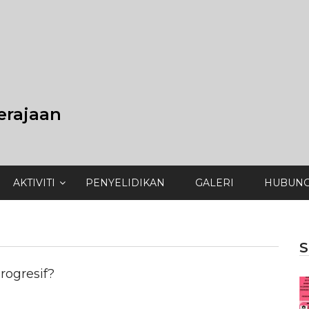
erajaan
AKTIVITI
PENYELIDIKAN
GALERI
HUBUNG
S
rogresif?