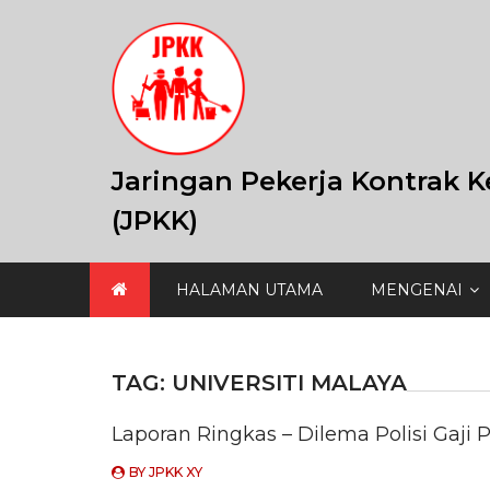
Skip
to
content
Jaringan Pekerja Kontrak K
(JPKK)
HALAMAN UTAMA
MENGENAI
TAG:
UNIVERSITI MALAYA
Laporan Ringkas – Dilema Polisi Gaji P
BY
JPKK XY