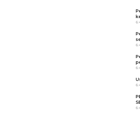
P
k
6
P
s
6
P
p
6
U
6:
P
S
6