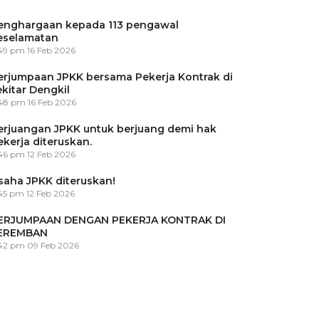
enghargaan kepada 113 pengawal
eselamatan
:49 pm
16 Feb 2026
erjumpaan JPKK bersama Pekerja Kontrak di
ekitar Dengkil
:48 pm
16 Feb 2026
erjuangan JPKK untuk berjuang demi hak
ekerja diteruskan.
:46 pm
12 Feb 2026
saha JPKK diteruskan!
45 pm
12 Feb 2026
ERJUMPAAN DENGAN PEKERJA KONTRAK DI
EREMBAN
:42 pm
09 Feb 2026