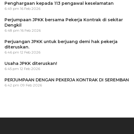
Penghargaan kepada 113 pengawal keselamatan
6:49 pm
16 Feb 2026
Perjumpaan JPKK bersama Pekerja Kontrak di sekitar
Dengkil
6:48 pm
16 Feb 2026
Perjuangan JPKK untuk berjuang demi hak pekerja
diteruskan.
6:46 pm
12 Feb 2026
Usaha JPKK diteruskan!
6:45 pm
12 Feb 2026
PERJUMPAAN DENGAN PEKERJA KONTRAK DI SEREMBAN
6:42 pm
09 Feb 2026