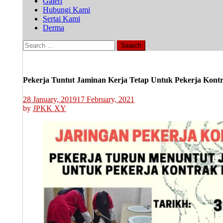
Galeri
Hubungi Kami
Sertai Kami
Derma
Search
for:
Pekerja Tuntut Jaminan Kerja Tetap Untuk Pekerja Kont
28 January, 2019
17 February, 2021
by
JPKK XY