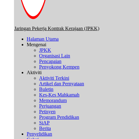
Jaringan Pekerja Kontrak Kerajaan (JPKK)
Halaman Utama
Mengenai
JPKK
Organisasi Lain
Pencapaian
Penyokong Kempen
Aktiviti
Aktiviti Terkini
Artikel dan Pernyataan
Buletin
Kes-Kes Mahkamah
Memorandum
Perjuangan
Petisyen
Program Pendidikan
SiAP
Berita
Penyelidikan