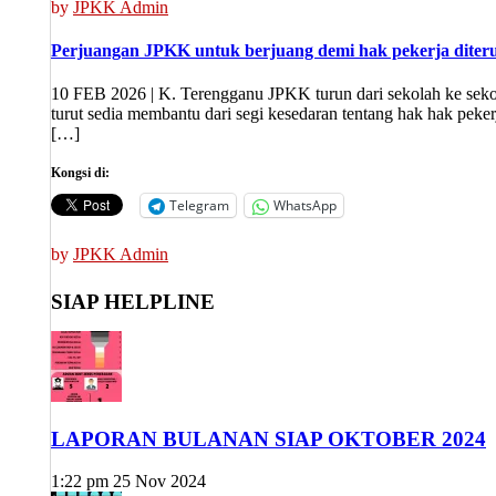
by
JPKK Admin
Perjuangan JPKK untuk berjuang demi hak pekerja diter
10 FEB 2026 | K. Terengganu JPKK turun dari sekolah ke sek
turut sedia membantu dari segi kesedaran tentang hak hak pek
[…]
Kongsi di:
Telegram
WhatsApp
by
JPKK Admin
SIAP HELPLINE
LAPORAN BULANAN SIAP OKTOBER 2024
1:22 pm
25 Nov 2024