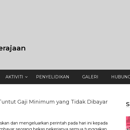
erajaan
AKTIVITI
PENYELIDIKAN
GALERI
HUBUNG
untut Gaji Minimum yang Tidak Dibayar
S
kan dan mengeluarkan perintah pada hari ini kepada
embayar seorang bekas pekerjanya semua tunggakan