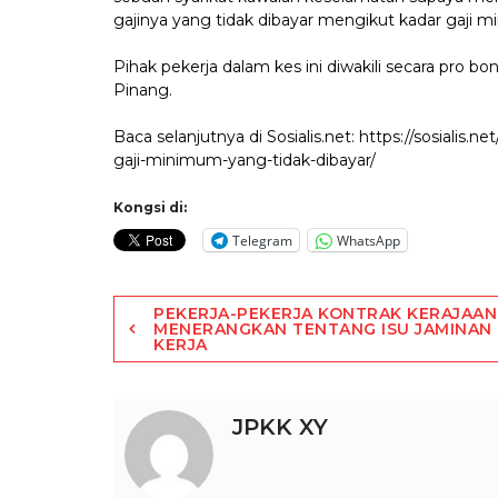
gajinya yang tidak dibayar mengikut kadar gaji 
Pihak pekerja dalam kes ini diwakili secara pro
Pinang.
Baca selanjutnya di Sosialis.net: https://sosiali
gaji-minimum-yang-tidak-dibayar/
Kongsi di:
Telegram
WhatsApp
Post
PEKERJA-PEKERJA KONTRAK KERAJAAN
MENERANGKAN TENTANG ISU JAMINAN
KERJA
navigation
JPKK XY