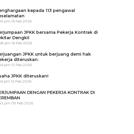
enghargaan kepada 113 pengawal
eselamatan
:49 pm
16 Feb 2026
erjumpaan JPKK bersama Pekerja Kontrak di
ekitar Dengkil
:48 pm
16 Feb 2026
erjuangan JPKK untuk berjuang demi hak
ekerja diteruskan.
:46 pm
12 Feb 2026
saha JPKK diteruskan!
45 pm
12 Feb 2026
ERJUMPAAN DENGAN PEKERJA KONTRAK DI
EREMBAN
:42 pm
09 Feb 2026