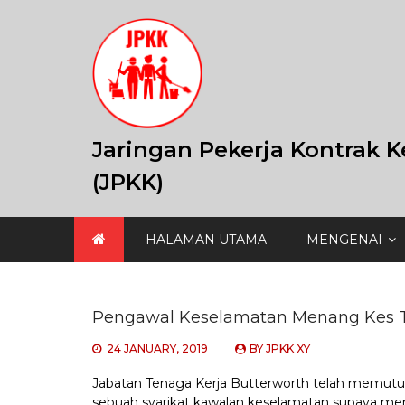
Skip
to
content
Jaringan Pekerja Kontrak K
(JPKK)
HALAMAN UTAMA
MENGENAI
Pengawal Keselamatan Menang Kes T
24 JANUARY, 2019
BY
JPKK XY
Jabatan Tenaga Kerja Butterworth telah memutus
sebuah syarikat kawalan keselamatan supaya m