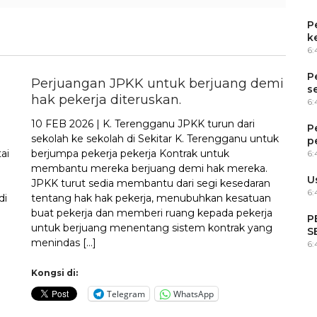
P
k
6
P
Perjuangan JPKK untuk berjuang demi
s
hak pekerja diteruskan.
6
10 FEB 2026 | K. Terengganu JPKK turun dari
P
sekolah ke sekolah di Sekitar K. Terengganu untuk
p
ai
berjumpa pekerja pekerja Kontrak untuk
6
membantu mereka berjuang demi hak mereka.
U
JPKK turut sedia membantu dari segi kesedaran
6:
di
tentang hak hak pekerja, menubuhkan kesatuan
buat pekerja dan memberi ruang kepada pekerja
P
untuk berjuang menentang sistem kontrak yang
S
menindas […]
6
Kongsi di:
Telegram
WhatsApp