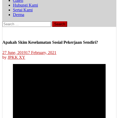
Galeri
Hubungi Kami
Sertai Kami
Derma
Search
for:
Apakah Skim Keselamatan Sosial Pekerjaan Sendiri?
27 June, 2019
17 February, 2021
by
JPKK XY