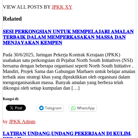
VIEW ALL POSTS BY
JPKK XY
Related
𝐒𝐄𝐒𝐈 𝐏𝐄𝐑𝐊𝐎𝐍𝐆𝐒𝐈𝐀𝐍 𝐔𝐍𝐓𝐔𝐊 𝐌𝐄𝐌𝐏𝐄𝐋𝐀𝐉𝐀𝐑𝐈 𝐀𝐌𝐀𝐋𝐀𝐍
𝐓𝐄𝐑𝐁𝐀𝐈𝐊 𝐃𝐀𝐋𝐀𝐌 𝐌𝐄𝐌𝐏𝐄𝐑𝐊𝐀𝐒𝐀𝐊𝐀𝐍 𝐌𝐀𝐒𝐒𝐀 𝐃𝐀𝐍
𝐌𝐄𝐍𝐉𝐀𝐘𝐀𝐊𝐀𝐍 𝐊𝐄𝐌𝐏𝐄𝐍
Pada 30/6/2025, Jaringan Pekerja Kontrak Kerajaan (JPKK)
usahakan satu perkongsian di Pejabat North South Initiatives (NSI)
bersama dengan beberapa organisasi seperti North South Initiative ,
Mandiri, Projek Sama dan Gabungan Marhaen untuk belajar amalan
terbaik atau strategi khas yang dipraktikkan oleh organisasi dalam
mengorganisasikan massa. Banyak amalan yang berbeza telah
dikongsi oleh setiap kumpulan dan […]
Kongsi di:
Telegram
WhatsApp
by
JPKK Admin
𝐋𝐀𝐓𝐈𝐇𝐀𝐍 𝐔𝐍𝐃𝐀𝐍𝐆-𝐔𝐍𝐃𝐀𝐍𝐆 𝐏𝐄𝐊𝐄𝐑𝐉𝐀𝐀𝐍 𝐃𝐈 𝐊𝐔𝐋𝐈𝐌,