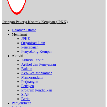
Jaringan Pekerja Kontrak Kerajaan (JPKK)
Halaman Utama
Mengenai
JPKK
Organisasi Lain
Pencapaian
Penyokong Kempen
Aktiviti
Aktiviti Terkini
Artikel dan Pernyataan
Buletin
Kes-Kes Mahkamah
Memorandum
Perjuangan
Petisyen
Program Pendidikan
SiAP
Berita
Penyelidikan