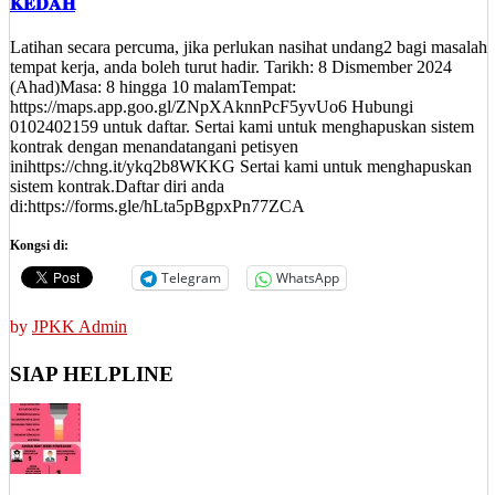
𝐊𝐄𝐃𝐀𝐇
Latihan secara percuma, jika perlukan nasihat undang2 bagi masalah
tempat kerja, anda boleh turut hadir. Tarikh: 8 Dismember 2024
(Ahad)Masa: 8 hingga 10 malamTempat:
https://maps.app.goo.gl/ZNpXAknnPcF5yvUo6 Hubungi
0102402159 untuk daftar. Sertai kami untuk menghapuskan sistem
kontrak dengan menandatangani petisyen
inihttps://chng.it/ykq2b8WKKG Sertai kami untuk menghapuskan
sistem kontrak.Daftar diri anda
di:https://forms.gle/hLta5pBgpxPn77ZCA
Kongsi di:
Telegram
WhatsApp
by
JPKK Admin
SIAP HELPLINE