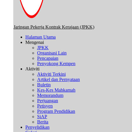
Jaringan Pekerja Kontrak Kerajaan (JPKK)
Halaman Utama
Mengenai
JPKK
Organisasi Lain
Pencapaian
Penyokong Kempen
Aktiviti
Aktiviti Terkini
Artikel dan Pernyataan
Buletin
Kes-Kes Mahkamah
Memorandum
Perjuangan
Petisyen
Program Pendidikan
SiAP
Berita
Penyelidikan