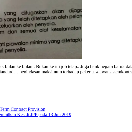
ak bulan ke bulan.. Bukan ke ini job tetap.. Juga bank negara baru2 da
ble standard… penindasan maksimum terhadap pekerja. #lawansistemkon
 Term Contract Provision
nfailkan Kes di JPP pada 13 Jun 2019