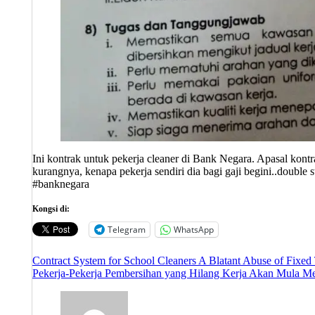
Ini kontrak untuk pekerja cleaner di Bank Negara. Apasal kontr
kurangnya, kenapa pekerja sendiri dia bagi gaji begini..dou
#banknegara
Kongsi di:
Telegram
WhatsApp
Post
Contract System for School Cleaners A Blatant Abuse of Fixed
Pekerja-Pekerja Pembersihan yang Hilang Kerja Akan Mula Me
navigation