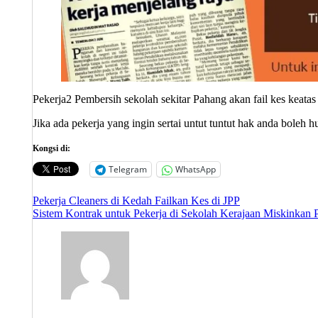
Pekerja2 Pembersih sekolah sekitar Pahang akan fail kes keatas
Jika ada pekerja yang ingin sertai untut tuntut hak anda boleh 
Kongsi di:
Telegram
WhatsApp
Post
Pekerja Cleaners di Kedah Failkan Kes di JPP
Sistem Kontrak untuk Pekerja di Sekolah Kerajaan Miskinkan 
navigation