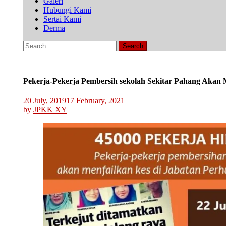
Galeri
Hubungi Kami
Sertai Kami
Derma
Search
for:
Pekerja-Pekerja Pembersih sekolah Sekitar Pahang Akan 
20 July, 2019
17 February, 2021
by
JPKK XY