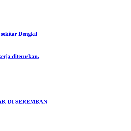
ekitar Dengkil
rja diteruskan.
K DI SEREMBAN