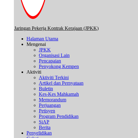
Jaringan Pekerja Kontrak Kerajaan (JPKK)
Halaman Utama
Mengenai
JPKK
Organisasi Lain
Pencapaian
Penyokong Kempen
Aktiviti
Aktiviti Terkini
Artikel dan Pernyataan
Buletin
Kes-Kes Mahkamah
Memorandum
Perjuangan
Petisyen
Program Pendidikan
SiAP
Berita
Penyelidikan