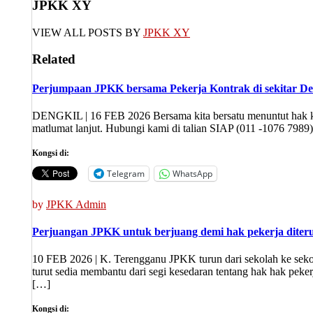
JPKK XY
VIEW ALL POSTS BY
JPKK XY
Related
Perjumpaan JPKK bersama Pekerja Kontrak di sekitar De
DENGKIL | 16 FEB 2026 Bersama kita bersatu menuntut hak kit
matlumat lanjut. Hubungi kami di talian SIAP (011 -1076 7989
Kongsi di:
Telegram
WhatsApp
by
JPKK Admin
Perjuangan JPKK untuk berjuang demi hak pekerja diter
10 FEB 2026 | K. Terengganu JPKK turun dari sekolah ke sek
turut sedia membantu dari segi kesedaran tentang hak hak pek
[…]
Kongsi di: