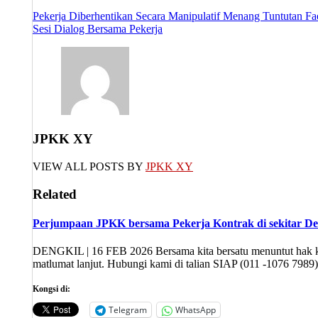
Post
Pekerja Diberhentikan Secara Manipulatif Menang Tuntutan F
Sesi Dialog Bersama Pekerja
navigation
JPKK XY
VIEW ALL POSTS BY
JPKK XY
Related
Perjumpaan JPKK bersama Pekerja Kontrak di sekitar De
DENGKIL | 16 FEB 2026 Bersama kita bersatu menuntut hak kit
matlumat lanjut. Hubungi kami di talian SIAP (011 -1076 7989
Kongsi di:
Telegram
WhatsApp