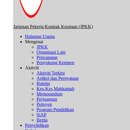
Jaringan Pekerja Kontrak Kerajaan (JPKK)
Halaman Utama
Mengenai
JPKK
Organisasi Lain
Pencapaian
Penyokong Kempen
Aktiviti
Aktiviti Terkini
Artikel dan Pernyataan
Buletin
Kes-Kes Mahkamah
Memorandum
Perjuangan
Petisyen
Program Pendidikan
SiAP
Berita
Penyelidikan