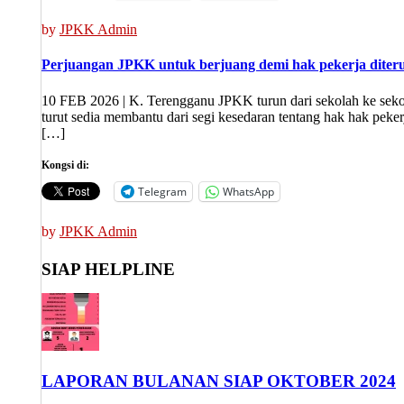
by
JPKK Admin
Perjuangan JPKK untuk berjuang demi hak pekerja diter
10 FEB 2026 | K. Terengganu JPKK turun dari sekolah ke sek
turut sedia membantu dari segi kesedaran tentang hak hak pek
[…]
Kongsi di:
Telegram
WhatsApp
by
JPKK Admin
SIAP HELPLINE
LAPORAN BULANAN SIAP OKTOBER 2024