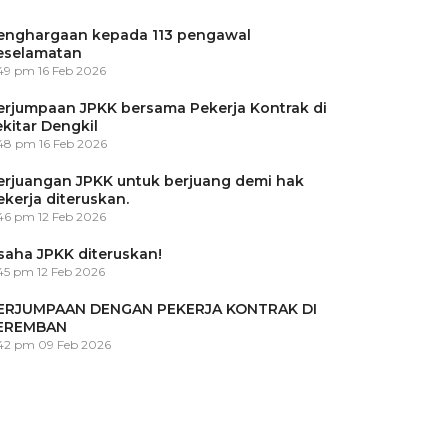
enghargaan kepada 113 pengawal
eselamatan
:49 pm
16 Feb 2026
erjumpaan JPKK bersama Pekerja Kontrak di
ekitar Dengkil
:48 pm
16 Feb 2026
erjuangan JPKK untuk berjuang demi hak
ekerja diteruskan.
:46 pm
12 Feb 2026
saha JPKK diteruskan!
45 pm
12 Feb 2026
ERJUMPAAN DENGAN PEKERJA KONTRAK DI
EREMBAN
:42 pm
09 Feb 2026