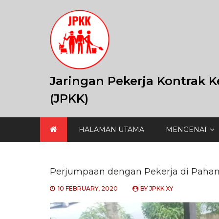
Skip
to
content
Jaringan Pekerja Kontrak K
(JPKK)
HALAMAN UTAMA
MENGENAI
Perjumpaan dengan Pekerja di Paha
10 FEBRUARY, 2020
BY
JPKK XY