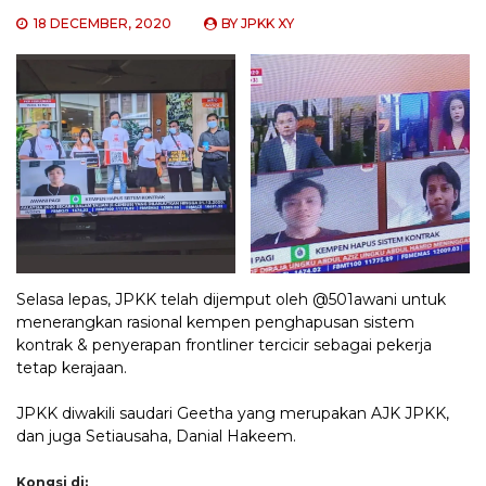
18 DECEMBER, 2020
BY
JPKK XY
Selasa lepas, JPKK telah dijemput oleh @501awani untuk
menerangkan rasional kempen penghapusan sistem
kontrak & penyerapan frontliner tercicir sebagai pekerja
tetap kerajaan.
JPKK diwakili saudari Geetha yang merupakan AJK JPKK,
dan juga Setiausaha, Danial Hakeem.
Kongsi di: