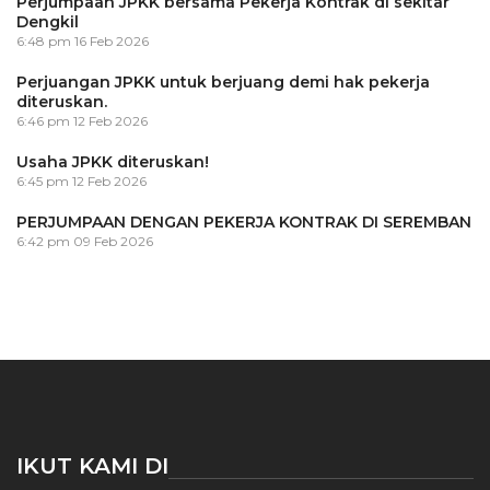
Perjumpaan JPKK bersama Pekerja Kontrak di sekitar
Dengkil
6:48 pm
16 Feb 2026
Perjuangan JPKK untuk berjuang demi hak pekerja
diteruskan.
6:46 pm
12 Feb 2026
Usaha JPKK diteruskan!
6:45 pm
12 Feb 2026
PERJUMPAAN DENGAN PEKERJA KONTRAK DI SEREMBAN
6:42 pm
09 Feb 2026
IKUT KAMI DI