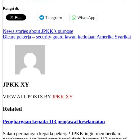
Kongsi di:
Telegram
WhatsApp
Post
News stories about JPKK’s purpose
Bicara pekerja – security guard lawan kedutaan Amerika Syarikat
navigation
JPKK XY
VIEW ALL POSTS BY
JPKK XY
Related
Penghargaan kepada 113 pengawal keselamatan
Salam perjuangan kepada pekerja! JPKK ingin memberikan