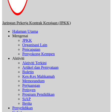
Jaringan Pekerja Kontrak Kerajaan (JPKK)
Halaman Utama
Mengenai
JPKK
Organisasi Lain
Pencapaian
Penyokong Kempen
Aktiviti
Aktiviti Terkini
Artikel dan Pernyataan
Buletin
Kes-Kes Mahkamah
Memorandum
Perjuangan
Petisyen
Program Pendidikan
SiAP
Berita
Penyelidikan