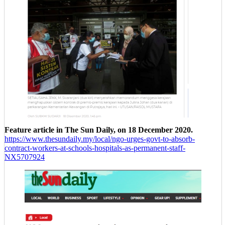
Feature article in The Sun Daily, on 18 December 2020.
https://www.thesundaily.my/local/ngo-urges-govt-to-absorb-
contract-workers-at-schools-hospitals-as-permanent-staff-
NX5707924