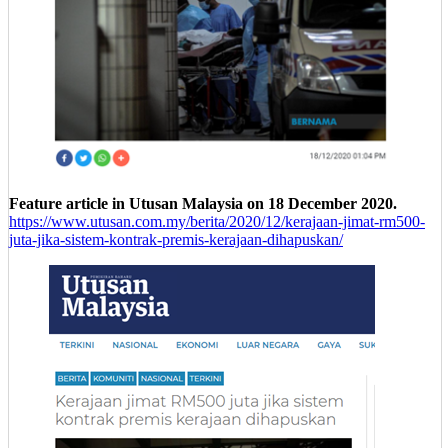
Feature article in Utusan Malaysia on 18 December 2020.
https://www.utusan.com.my/berita/2020/12/kerajaan-jimat-rm500-
juta-jika-sistem-kontrak-premis-kerajaan-dihapuskan/