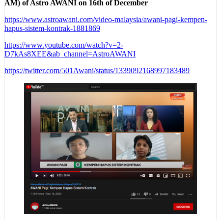
AM) of Astro AWANI on 16th of December
https://www.astroawani.com/video-malaysia/awani-pagi-kempen-
hapus-sistem-kontrak-1881869
https://www.youtube.com/watch?v=2-
D7kAs8XEE&ab_channel=AstroAWANI
https://twitter.com/501Awani/status/1339092168997183489