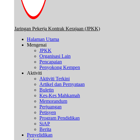
Jaringan Pekerja Kontrak Kerajaan (JPKK)
Halaman Utama
Mengenai
JPKK
Organisasi Lain
Pencapaian
Penyokong Kempen
Aktiviti
Aktiviti Terkini
Artikel dan Pernyataan
Buletin
Kes-Kes Mahkamah
Memorandum
Perjuangan
Petisyen
Program Pendidikan
SiAP
Berita
Penyelidikan