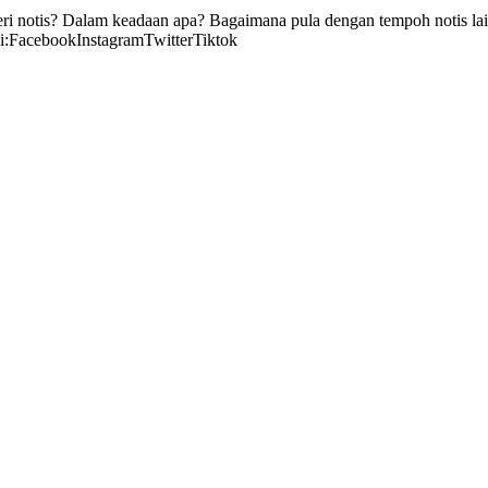
eri notis? Dalam keadaan apa? Bagaimana pula dengan tempoh notis lain
di:FacebookInstagramTwitterTiktok