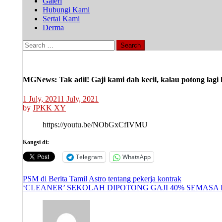
Galeri
Hubungi Kami
Sertai Kami
Derma
Search
for:
MGNews: Tak adil! Gaji kami dah kecil, kalau potong lag
1 July, 2021
1 July, 2021
by
JPKK XY
https://youtu.be/NObGxCfIVMU
Kongsi di:
Telegram
WhatsApp
Post
PSM di Berita Tamil Astro tentang pekerja kontrak
‘CLEANER’ SEKOLAH DIPOTONG GAJI 40% SEMAS
navigation