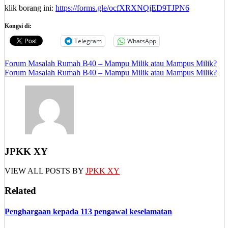
klik borang ini:
https://forms.gle/ocfXRXNQjED9TJPN6
Kongsi di:
Telegram
WhatsApp
Post
Forum Masalah Rumah B40 – Mampu Milik atau Mampus Milik?
Forum Masalah Rumah B40 – Mampu Milik atau Mampus Milik?
navigation
JPKK XY
VIEW ALL POSTS BY
JPKK XY
Related
Penghargaan kepada 113 pengawal keselamatan