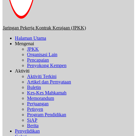
Jaringan Pekerja Kontrak Kerajaan (JPKK)
Halaman Utama
Mengenai
JPKK
Organisasi Lain
Pencapaian
Penyokong Kempen
Aktiviti
Aktiviti Terkini
Artikel dan Pernyataan
Buletin
Kes-Kes Mahkamah
Memorandum
Perjuangan
Petisyen
Program Pendidikan
SiAP
Berita
Penyelidikan