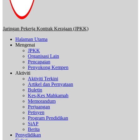
Jaringan Pekerja Kontrak Kerajaan (JPKK)
Halaman Utama
Mengenai
JPKK
Organisasi Lain
Pencapaian
Penyokong Kempen
Aktiviti
Aktiviti Terkini
Artikel dan Pernyataan
Buletin
Kes-Kes Mahkamah
Memorandum
Perjuangan
Petisyen
Program Pendidikan
SiAP
Berita
Penyelidikan