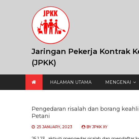
Skip
to
content
Jaringan Pekerja Kontrak K
(JPKK)
HALAMAN UTAMA
MENGENAI
Pengedaran risalah dan borang keahli
Petani
25 JANUARY, 2023
BY
JPKK XY
25.1.23.. aktiviti mengedar risalah dan mendaftar