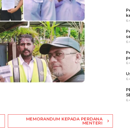
P
k
6
P
s
6
P
p
6
U
6:
P
S
6
MEMORANDUM KEPADA PERDANA
MENTERI