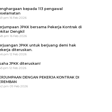
enghargaan kepada 113 pengawal
eselamatan
:49 pm
16 Feb 2026
erjumpaan JPKK bersama Pekerja Kontrak di
ekitar Dengkil
:48 pm
16 Feb 2026
erjuangan JPKK untuk berjuang demi hak
ekerja diteruskan.
:46 pm
12 Feb 2026
saha JPKK diteruskan!
45 pm
12 Feb 2026
ERJUMPAAN DENGAN PEKERJA KONTRAK DI
EREMBAN
:42 pm
09 Feb 2026