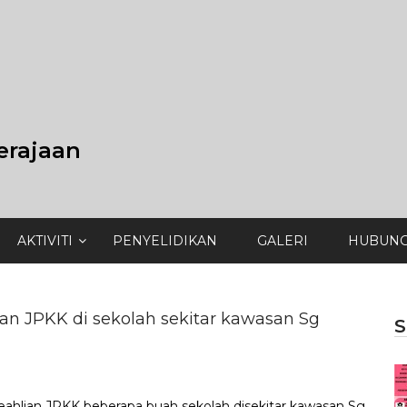
erajaan
AKTIVITI
PENYELIDIKAN
GALERI
HUBUNG
an JPKK di sekolah sekitar kawasan Sg
S
 keahlian JPKK beberapa buah sekolah disekitar kawasan Sg