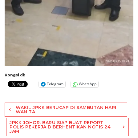
Kongsi di:
Telegram
WhatsApp
Post
WAKIL JPKK BERUCAP DI SAMBUTAN HARI
navigation
WANITA
JPKK JOHOR: BARU SIAP BUAT REPORT
POLIS PEKERJA DIBERHENTIKAN NOTIS 24
JAM