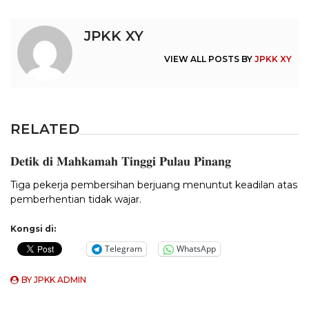
JPKK XY
VIEW ALL POSTS BY
JPKK XY
RELATED
𝐃𝐞𝐭𝐢𝐤 𝐝𝐢 𝐌𝐚𝐡𝐤𝐚𝐦𝐚𝐡 𝐓𝐢𝐧𝐠𝐠𝐢 𝐏𝐮𝐥𝐚𝐮 𝐏𝐢𝐧𝐚𝐧𝐠
Tiga pekerja pembersihan berjuang menuntut keadilan atas
pemberhentian tidak wajar.
Kongsi di:
Telegram
WhatsApp
BY
JPKK ADMIN