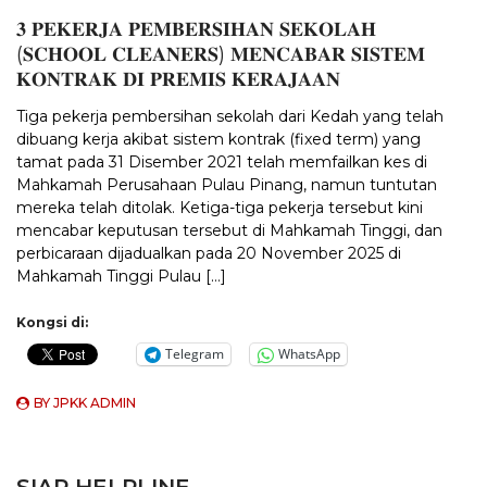
𝟑 𝐏𝐄𝐊𝐄𝐑𝐉𝐀 𝐏𝐄𝐌𝐁𝐄𝐑𝐒𝐈𝐇𝐀𝐍 𝐒𝐄𝐊𝐎𝐋𝐀𝐇
(𝐒𝐂𝐇𝐎𝐎𝐋 𝐂𝐋𝐄𝐀𝐍𝐄𝐑𝐒) 𝐌𝐄𝐍𝐂𝐀𝐁𝐀𝐑 𝐒𝐈𝐒𝐓𝐄𝐌
𝐊𝐎𝐍𝐓𝐑𝐀𝐊 𝐃𝐈 𝐏𝐑𝐄𝐌𝐈𝐒 𝐊𝐄𝐑𝐀𝐉𝐀𝐀𝐍
Tiga pekerja pembersihan sekolah dari Kedah yang telah
dibuang kerja akibat sistem kontrak (fixed term) yang
tamat pada 31 Disember 2021 telah memfailkan kes di
Mahkamah Perusahaan Pulau Pinang, namun tuntutan
mereka telah ditolak. Ketiga-tiga pekerja tersebut kini
mencabar keputusan tersebut di Mahkamah Tinggi, dan
perbicaraan dijadualkan pada 20 November 2025 di
Mahkamah Tinggi Pulau […]
Kongsi di:
Telegram
WhatsApp
BY
JPKK ADMIN
SIAP HELPLINE