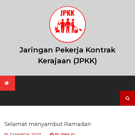
Skip
to
content
Jaringan Pekerja Kontrak
Kerajaan (JPKK)
Search
for:
Selamat menyambut Ramadan
22 MARCH, 2023
BY
JPKK XY