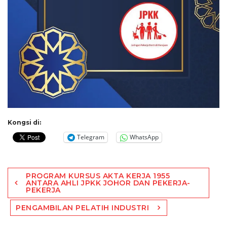
Kongsi di:
Telegram
WhatsApp
Post
PROGRAM KURSUS AKTA KERJA 1955
navigation
ANTARA AHLI JPKK JOHOR DAN PEKERJA-
PEKERJA
PENGAMBILAN PELATIH INDUSTRI