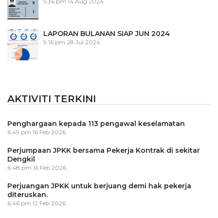
5:36 pm
14 Aug 2024
LAPORAN BULANAN SIAP JUN 2024
9:16 pm
28 Jul 2024
AKTIVITI TERKINI
Penghargaan kepada 113 pengawal keselamatan
6:49 pm
16 Feb 2026
Perjumpaan JPKK bersama Pekerja Kontrak di sekitar
Dengkil
6:48 pm
16 Feb 2026
Perjuangan JPKK untuk berjuang demi hak pekerja
diteruskan.
6:46 pm
12 Feb 2026