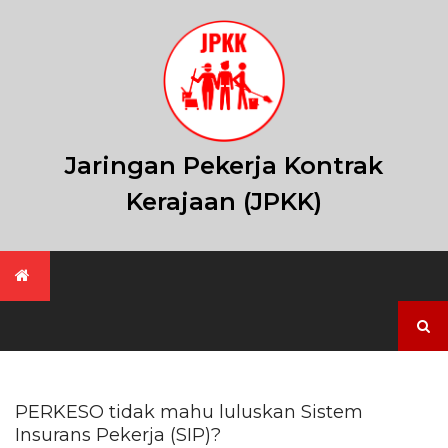
Skip
to
content
Jaringan Pekerja Kontrak
Kerajaan (JPKK)
Search
for:
PERKESO tidak mahu luluskan Sistem
Insurans Pekerja (SIP)?