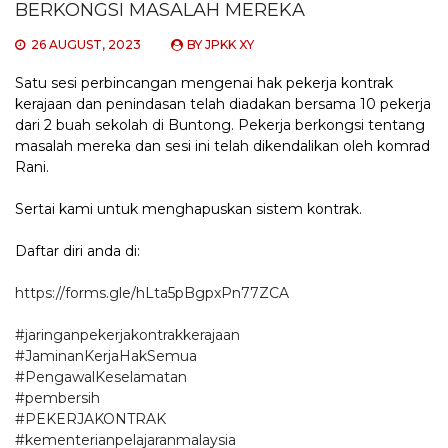
BERKONGSI MASALAH MEREKA
26 AUGUST, 2023
BY
JPKK XY
Satu sesi perbincangan mengenai hak pekerja kontrak
kerajaan dan penindasan telah diadakan bersama 10 pekerja
dari 2 buah sekolah di Buntong. Pekerja berkongsi tentang
masalah mereka dan sesi ini telah dikendalikan oleh komrad
Rani.
Sertai kami untuk menghapuskan sistem kontrak.
Daftar diri anda di:
https://forms.gle/hLta5pBgpxPn77ZCA
#jaringanpekerjakontrakkerajaan
#JaminanKerjaHakSemua
#PengawalKeselamatan
#pembersih
#PEKERJAKONTRAK
#kementerianpelajaranmalaysia