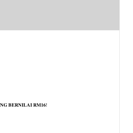
𝐆 𝐁𝐄𝐑𝐍𝐈𝐋𝐀𝐈 𝐑𝐌𝟏𝟔!