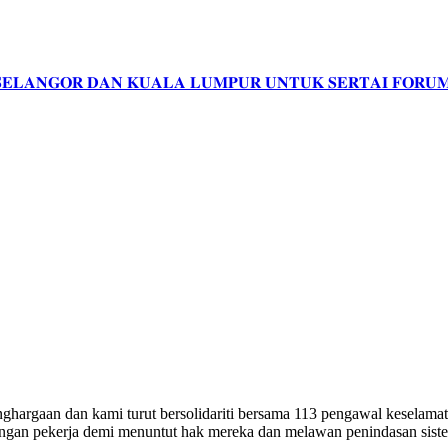
𝐒𝐄𝐋𝐀𝐍𝐆𝐎𝐑 𝐃𝐀𝐍 𝐊𝐔𝐀𝐋𝐀 𝐋𝐔𝐌𝐏𝐔𝐑 𝐔𝐍𝐓𝐔𝐊 𝐒𝐄𝐑𝐓𝐀𝐈 𝐅𝐎𝐑
hargaan dan kami turut bersolidariti bersama 113 pengawal keselamat
angan pekerja demi menuntut hak mereka dan melawan penindasan siste