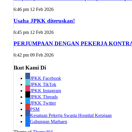
6:46 pm
12 Feb 2026
Usaha JPKK diteruskan!
6:45 pm
12 Feb 2026
PERJUMPAAN DENGAN PEKERJA KONTRA
6:42 pm
09 Feb 2026
Ikut Kami Di
JPKK Facebook
JPKK TikTok
JPKK Instagram
JPKK Threads
JPKK Twitter
PSM
Kesatuan Pekerja Swasta Hospital Kerajaan
Gabungan Marhaen
Theme of
Theme404