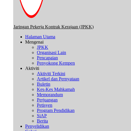
Jaringan Pekerja Kontrak Kerajaan (JPKK)
Halaman Utama
Mengenai
JPKK
Organisasi Lain
Pencapaian
Penyokong Kempen
Aktiviti
Aktiviti Terkini
Artikel dan Pernyataan
Buletin
Kes-Kes Mahkamah
Memorandum
Perjuangan
Petisyen
Program Pendidikan
SiAP
Berita
Penyelidikan