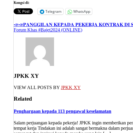
Kongsi di:
Telegram
WhatsApp
Post
📣📣𝐏𝐀𝐍𝐆𝐆𝐈𝐋𝐀𝐍 𝐊𝐄𝐏𝐀𝐃𝐀 𝐏𝐄𝐊𝐄𝐑𝐉𝐀 𝐊𝐎𝐍𝐓𝐑𝐀𝐊 𝐃𝐈 
Forum Khas #Bajet2024 (ONLINE)
navigation
JPKK XY
VIEW ALL POSTS BY
JPKK XY
Related
Penghargaan kepada 113 pengawal keselamatan
Salam perjuangan kepada pekerja! JPKK ingin memberikan peng
tempat kerja Tindakan ini adalah sangat bermakna dalam perju