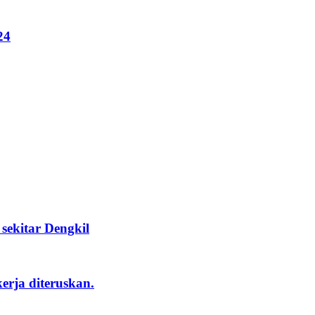
24
ekitar Dengkil
rja diteruskan.