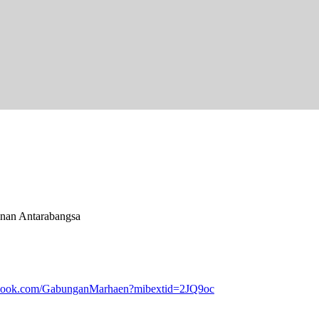
nan Antarabangsa
ebook.com/GabunganMarhaen?mibextid=2JQ9oc