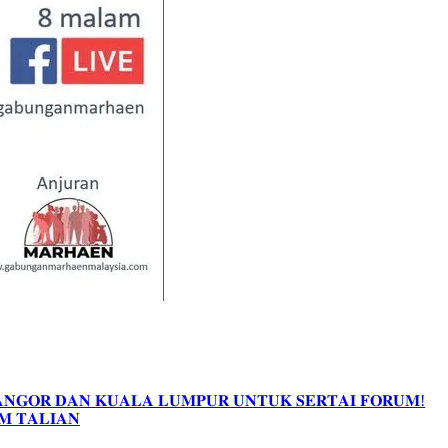
𝐀𝐍𝐆𝐎𝐑 𝐃𝐀𝐍 𝐊𝐔𝐀𝐋𝐀 𝐋𝐔𝐌𝐏𝐔𝐑 𝐔𝐍𝐓𝐔𝐊 𝐒𝐄𝐑𝐓𝐀𝐈 𝐅𝐎𝐑𝐔𝐌!
𝐌 𝐓𝐀𝐋𝐈𝐀𝐍