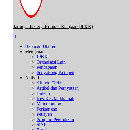
Jaringan Pekerja Kontrak Kerajaan (JPKK)
Halaman Utama
Mengenai
JPKK
Organisasi Lain
Pencapaian
Penyokong Kempen
Aktiviti
Aktiviti Terkini
Artikel dan Pernyataan
Buletin
Kes-Kes Mahkamah
Memorandum
Perjuangan
Petisyen
Program Pendidikan
SiAP
Berita