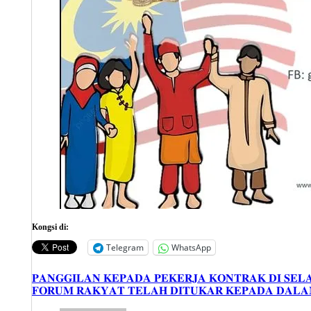
Kongsi di:
Telegram
WhatsApp
Post
𝐏𝐀𝐍𝐆𝐆𝐈𝐋𝐀𝐍 𝐊𝐄𝐏𝐀𝐃𝐀 𝐏𝐄𝐊𝐄𝐑𝐉𝐀 𝐊𝐎𝐍𝐓𝐑𝐀𝐊 𝐃𝐈 𝐒𝐄
𝐅𝐎𝐑𝐔𝐌 𝐑𝐀𝐊𝐘𝐀𝐓 𝐓𝐄𝐋𝐀𝐇 𝐃𝐈𝐓𝐔𝐊𝐀𝐑 𝐊𝐄𝐏𝐀𝐃𝐀 𝐃𝐀𝐋𝐀
navigation