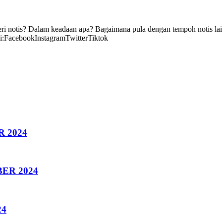
eri notis? Dalam keadaan apa? Bagaimana pula dengan tempoh notis lain
di:FacebookInstagramTwitterTiktok
 2024
ER 2024
24