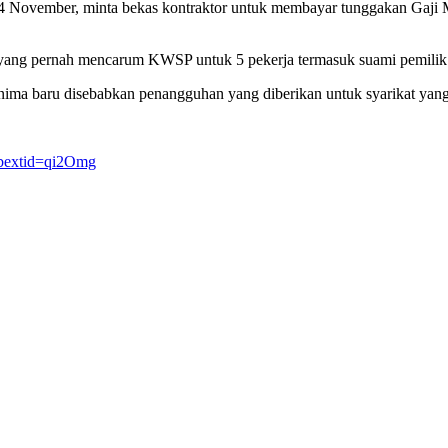
4 November, minta bekas kontraktor untuk membayar tunggakan Gaji 
a yang pernah mencarum KWSP untuk 5 pekerja termasuk suami pemilik 
minima baru disebabkan penangguhan yang diberikan untuk syarikat y
bextid=qi2Omg