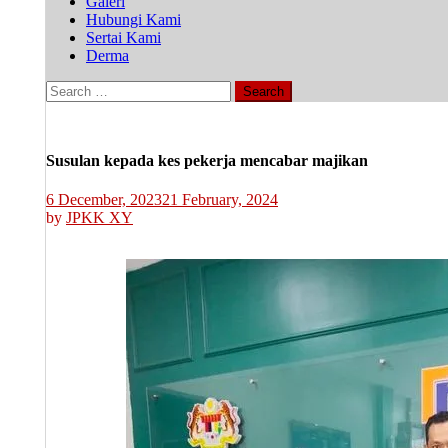
Galeri
Hubungi Kami
Sertai Kami
Derma
Search
for:
Susulan kepada kes pekerja mencabar majikan
6 December, 2023
21 February, 2024
by
JPKK XY