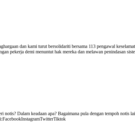
hargaan dan kami turut bersolidariti bersama 113 pengawal keselamat
angan pekerja demi menuntut hak mereka dan melawan penindasan siste
eri notis? Dalam keadaan apa? Bagaimana pula dengan tempoh notis lain
di:FacebookInstagramTwitterTiktok