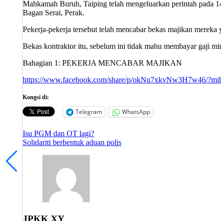
Mahkamah Buruh, Taiping telah mengeluarkan perintah pada 1
Bagan Serai, Perak.
Pekerja-pekerja tersebut telah mencabar bekas majikan merek
Bekas kontraktor itu, sebelum ini tidak mahu membayar gaji 
Bahagian 1: PEKERJA MENCABAR MAJIKAN
https://www.facebook.com/share/p/okNu7xkvNw3H7w46/?mi
Kongsi di:
Telegram
WhatsApp
Post
Isu PGM dan OT lagi?
Solidariti berbentuk aduan polis
navigation
JPKK XY