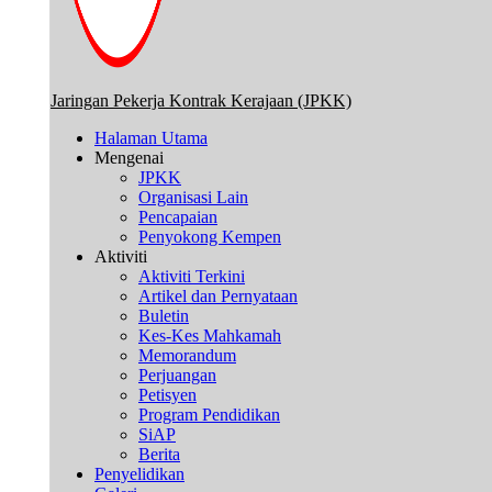
Jaringan Pekerja Kontrak Kerajaan (JPKK)
Halaman Utama
Mengenai
JPKK
Organisasi Lain
Pencapaian
Penyokong Kempen
Aktiviti
Aktiviti Terkini
Artikel dan Pernyataan
Buletin
Kes-Kes Mahkamah
Memorandum
Perjuangan
Petisyen
Program Pendidikan
SiAP
Berita
Penyelidikan