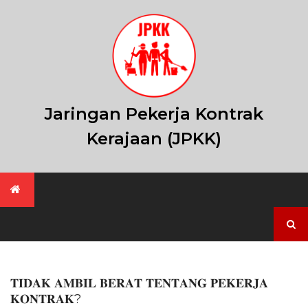
Skip
to
content
Jaringan Pekerja Kontrak
Kerajaan (JPKK)
Search
for:
𝐓𝐈𝐃𝐀𝐊 𝐀𝐌𝐁𝐈𝐋 𝐁𝐄𝐑𝐀𝐓 𝐓𝐄𝐍𝐓𝐀𝐍𝐆 𝐏𝐄𝐊𝐄𝐑𝐉𝐀
𝐊𝐎𝐍𝐓𝐑𝐀𝐊?