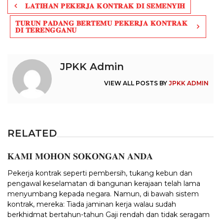
𝐋𝐀𝐓𝐈𝐇𝐀𝐍 𝐏𝐄𝐊𝐄𝐑𝐉𝐀 𝐊𝐎𝐍𝐓𝐑𝐀𝐊 𝐃𝐈 𝐒𝐄𝐌𝐄𝐍𝐘𝐈𝐇
navigation
𝐓𝐔𝐑𝐔𝐍 𝐏𝐀𝐃𝐀𝐍𝐆 𝐁𝐄𝐑𝐓𝐄𝐌𝐔 𝐏𝐄𝐊𝐄𝐑𝐉𝐀 𝐊𝐎𝐍𝐓𝐑𝐀𝐊
𝐃𝐈 𝐓𝐄𝐑𝐄𝐍𝐆𝐆𝐀𝐍𝐔
JPKK Admin
VIEW ALL POSTS BY
JPKK ADMIN
RELATED
𝐊𝐀𝐌𝐈 𝐌𝐎𝐇𝐎𝐍 𝐒𝐎𝐊𝐎𝐍𝐆𝐀𝐍 𝐀𝐍𝐃𝐀
Pekerja kontrak seperti pembersih, tukang kebun dan
pengawal keselamatan di bangunan kerajaan telah lama
menyumbang kepada negara. Namun, di bawah sistem
kontrak, mereka: Tiada jaminan kerja walau sudah
berkhidmat bertahun-tahun Gaji rendah dan tidak seragam