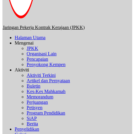
Jaringan Pekerja Kontrak Kerajaan (JPKK)
Halaman Utama
Mengenai
JPKK
Organisasi Lain
Pencapaian
Penyokong Kempen
Aktiviti
Aktiviti Terkini
Artikel dan Pernyataan
Buletin
Kes-Kes Mahkamah
Memorandum
Perjuangan
Petisyen
Program Pendidikan
SiAP
Berita
Penyelidikan