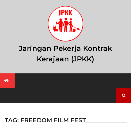
Skip
to
content
Jaringan Pekerja Kontrak
Kerajaan (JPKK)
Search
for:
TAG:
FREEDOM FILM FEST