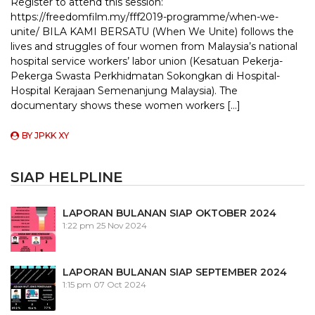
Register to attend this session:
https://freedomfilm.my/fff2019-programme/when-we-
unite/ BILA KAMI BERSATU (When We Unite) follows the
lives and struggles of four women from Malaysia’s national
hospital service workers’ labor union (Kesatuan Pekerja-
Pekerga Swasta Perkhidmatan Sokongkan di Hospital-
Hospital Kerajaan Semenanjung Malaysia). The
documentary shows these women workers […]
BY
JPKK XY
SIAP HELPLINE
LAPORAN BULANAN SIAP OKTOBER 2024
1:22 pm
25 Nov 2024
LAPORAN BULANAN SIAP SEPTEMBER 2024
1:15 pm
07 Oct 2024