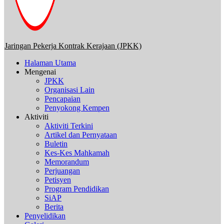
Jaringan Pekerja Kontrak Kerajaan (JPKK)
Halaman Utama
Mengenai
JPKK
Organisasi Lain
Pencapaian
Penyokong Kempen
Aktiviti
Aktiviti Terkini
Artikel dan Pernyataan
Buletin
Kes-Kes Mahkamah
Memorandum
Perjuangan
Petisyen
Program Pendidikan
SiAP
Berita
Penyelidikan