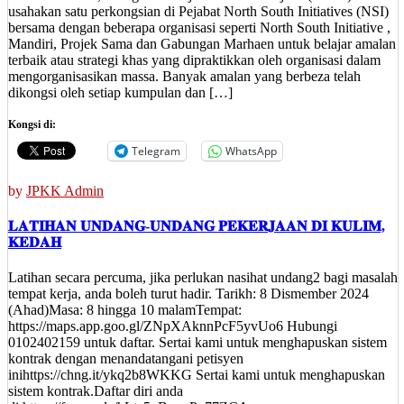
usahakan satu perkongsian di Pejabat North South Initiatives (NSI)
bersama dengan beberapa organisasi seperti North South Initiative ,
Mandiri, Projek Sama dan Gabungan Marhaen untuk belajar amalan
terbaik atau strategi khas yang dipraktikkan oleh organisasi dalam
mengorganisasikan massa. Banyak amalan yang berbeza telah
dikongsi oleh setiap kumpulan dan […]
Kongsi di:
Telegram
WhatsApp
by
JPKK Admin
𝐋𝐀𝐓𝐈𝐇𝐀𝐍 𝐔𝐍𝐃𝐀𝐍𝐆-𝐔𝐍𝐃𝐀𝐍𝐆 𝐏𝐄𝐊𝐄𝐑𝐉𝐀𝐀𝐍 𝐃𝐈 𝐊𝐔𝐋𝐈𝐌,
𝐊𝐄𝐃𝐀𝐇
Latihan secara percuma, jika perlukan nasihat undang2 bagi masalah
tempat kerja, anda boleh turut hadir. Tarikh: 8 Dismember 2024
(Ahad)Masa: 8 hingga 10 malamTempat:
https://maps.app.goo.gl/ZNpXAknnPcF5yvUo6 Hubungi
0102402159 untuk daftar. Sertai kami untuk menghapuskan sistem
kontrak dengan menandatangani petisyen
inihttps://chng.it/ykq2b8WKKG Sertai kami untuk menghapuskan
sistem kontrak.Daftar diri anda