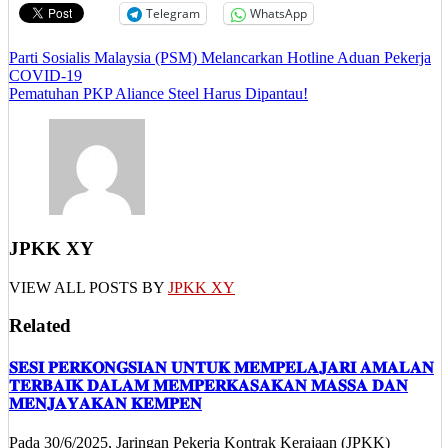
Telegram
WhatsApp
Post
Parti Sosialis Malaysia (PSM) Melancarkan Hotline Aduan Pekerja
COVID-19
navigation
Pematuhan PKP Aliance Steel Harus Dipantau!
JPKK XY
VIEW ALL POSTS BY
JPKK XY
Related
𝐒𝐄𝐒𝐈 𝐏𝐄𝐑𝐊𝐎𝐍𝐆𝐒𝐈𝐀𝐍 𝐔𝐍𝐓𝐔𝐊 𝐌𝐄𝐌𝐏𝐄𝐋𝐀𝐉𝐀𝐑𝐈 𝐀𝐌𝐀𝐋𝐀𝐍
𝐓𝐄𝐑𝐁𝐀𝐈𝐊 𝐃𝐀𝐋𝐀𝐌 𝐌𝐄𝐌𝐏𝐄𝐑𝐊𝐀𝐒𝐀𝐊𝐀𝐍 𝐌𝐀𝐒𝐒𝐀 𝐃𝐀𝐍
𝐌𝐄𝐍𝐉𝐀𝐘𝐀𝐊𝐀𝐍 𝐊𝐄𝐌𝐏𝐄𝐍
Pada 30/6/2025, Jaringan Pekerja Kontrak Kerajaan (JPKK)