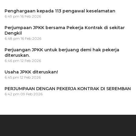
Penghargaan kepada 113 pengawal keselamatan
6:49 pm
16 Feb 2026
Perjumpaan JPKK bersama Pekerja Kontrak di sekitar
Dengkil
6:48 pm
16 Feb 2026
Perjuangan JPKK untuk berjuang demi hak pekerja
diteruskan.
6:46 pm
12 Feb 2026
Usaha JPKK diteruskan!
6:45 pm
12 Feb 2026
PERJUMPAAN DENGAN PEKERJA KONTRAK DI SEREMBAN
6:42 pm
09 Feb 2026