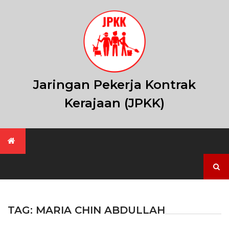
Skip
to
content
Jaringan Pekerja Kontrak
Kerajaan (JPKK)
Search
for:
TAG:
MARIA CHIN ABDULLAH