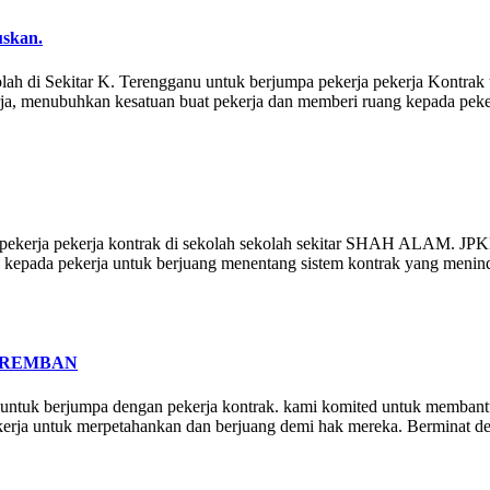
uskan.
olah di Sekitar K. Terengganu untuk berjumpa pekerja pekerja Kontr
erja, menubuhkan kesatuan buat pekerja dan memberi ruang kepada pek
rja pekerja kontrak di sekolah sekolah sekitar SHAH ALAM. JPKK t
 kepada pekerja untuk berjuang menentang sistem kontrak yang meni
EREMBAN
ntuk berjumpa dengan pekerja kontrak. kami komited untuk membantu
erja untuk merpetahankan dan berjuang demi hak mereka. Berminat de