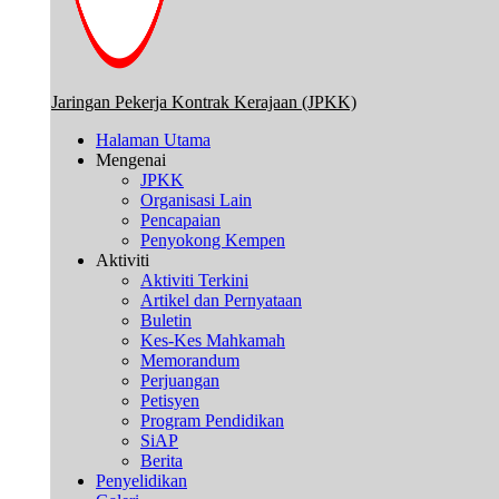
Jaringan Pekerja Kontrak Kerajaan (JPKK)
Halaman Utama
Mengenai
JPKK
Organisasi Lain
Pencapaian
Penyokong Kempen
Aktiviti
Aktiviti Terkini
Artikel dan Pernyataan
Buletin
Kes-Kes Mahkamah
Memorandum
Perjuangan
Petisyen
Program Pendidikan
SiAP
Berita
Penyelidikan