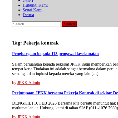
Galeri
Hubungi Kami
Sertai Kami
Derma
Search
for:
Tag:
Pekerja kontrak
Penghargaan kepada 113 pengawal keselamatan
Salam perjuangan kepada pekerja! JPKK ingin memberikan peng
tempat kerja Tindakan ini adalah sangat bermakna dalam perju
semangat dan inpirasi kepada mereka yang lain […]
by
JPKK Admin
Perjumpaan JPKK bersama Pekerja Kontrak di sekitar De
DENGKIL | 16 FEB 2026 Bersama kita bersatu menuntut hak kit
matlumat lanjut. Hubungi kami di talian SIAP (011 -1076 7989
by
JPKK Admin