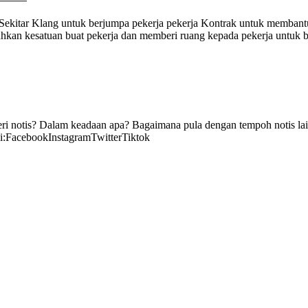
di Sekitar Klang untuk berjumpa pekerja pekerja Kontrak untuk memban
uhkan kesatuan buat pekerja dan memberi ruang kepada pekerja untuk 
eri notis? Dalam keadaan apa? Bagaimana pula dengan tempoh notis lain
di:FacebookInstagramTwitterTiktok