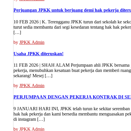
Perjuangan JPKK untuk berjuang demi hak pekerja diter
10 FEB 2026 | K. Terengganu JPKK turun dari sekolah ke sek
turut sedia membantu dari segi kesedaran tentang hak hak pek
[…]
by
JPKK Admin
Usaha JPKK diteruskan!
11 FEB 2026 | SHAH ALAM Perjumpaan ahli JPKK bersama peke
pekerja, menubuhkan kesatuan buat pekerja dan memberi ruang
sekarang! Mesej […]
by
JPKK Admin
PERJUMPAAN DENGAN PEKERJA KONTRAK DI S
9 JANUARI HARI INI, JPKK telah turun ke sekitar seremban u
hak hak pekerja dan kami bersedia membantu menguasakan pek
di instagram […]
by
JPKK Admin