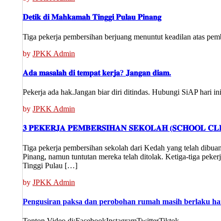
𝐃𝐞𝐭𝐢𝐤 𝐝𝐢 𝐌𝐚𝐡𝐤𝐚𝐦𝐚𝐡 𝐓𝐢𝐧𝐠𝐠𝐢 𝐏𝐮𝐥𝐚𝐮 𝐏𝐢𝐧𝐚𝐧𝐠
Tiga pekerja pembersihan berjuang menuntut keadilan atas pemb
by
JPKK Admin
𝐀𝐝𝐚 𝐦𝐚𝐬𝐚𝐥𝐚𝐡 𝐝𝐢 𝐭𝐞𝐦𝐩𝐚𝐭 𝐤𝐞𝐫𝐣𝐚? 𝐉𝐚𝐧𝐠𝐚𝐧 𝐝𝐢𝐚𝐦.
Pekerja ada hak.Jangan biar diri ditindas. Hubungi SiAP hari i
by
JPKK Admin
𝟑 𝐏𝐄𝐊𝐄𝐑𝐉𝐀 𝐏𝐄𝐌𝐁𝐄𝐑𝐒𝐈𝐇𝐀𝐍 𝐒𝐄𝐊𝐎𝐋𝐀𝐇 (𝐒𝐂𝐇𝐎𝐎𝐋 𝐂𝐋
Tiga pekerja pembersihan sekolah dari Kedah yang telah dibua
Pinang, namun tuntutan mereka telah ditolak. Ketiga-tiga pek
Tinggi Pulau […]
by
JPKK Admin
Pengusiran paksa dan perobohan rumah masih berlaku ha
Tonton Video di:FacebookInstagramTwitterTiktok