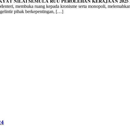
𝐀𝐊𝐘𝐀𝐓 𝐍𝐈𝐋𝐀𝐈 𝐒𝐄𝐌𝐔𝐋𝐀 𝐑𝐔𝐔 𝐏𝐄𝐑𝐎𝐋𝐄𝐇𝐀𝐍 𝐊𝐄𝐑𝐀𝐉𝐀𝐀
Menteri, membuka ruang kepada kronisme serta monopoli, melemahka
elintir pihak berkepentingan, […]
24