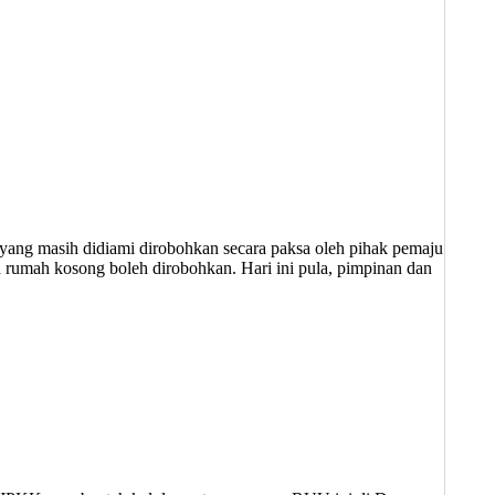
 mereka yang masih didiami dirobohkan secara paksa oleh pihak pemaju
bahawa hanya rumah kosong boleh dirobohkan. Hari ini pula, pimpinan dan