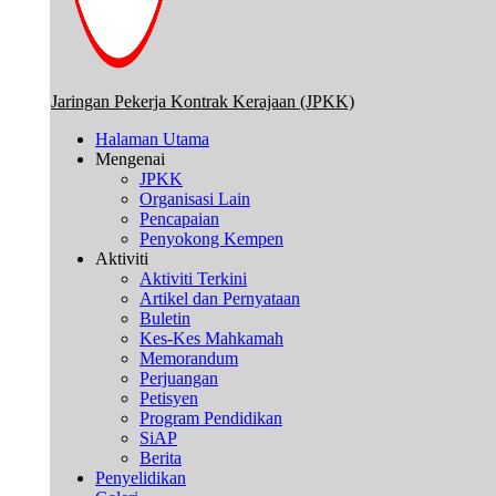
Jaringan Pekerja Kontrak Kerajaan (JPKK)
Halaman Utama
Mengenai
JPKK
Organisasi Lain
Pencapaian
Penyokong Kempen
Aktiviti
Aktiviti Terkini
Artikel dan Pernyataan
Buletin
Kes-Kes Mahkamah
Memorandum
Perjuangan
Petisyen
Program Pendidikan
SiAP
Berita
Penyelidikan