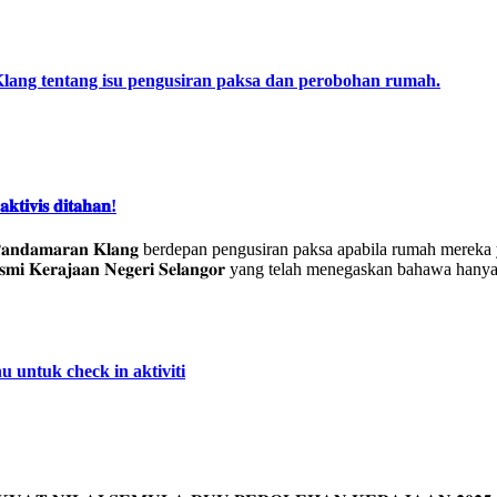
ng tentang isu pengusiran paksa dan perobohan rumah.
𝐤𝐭𝐢𝐯𝐢𝐬 𝐝𝐢𝐭𝐚𝐡𝐚𝐧!
𝐧, 𝐏𝐚𝐧𝐝𝐚𝐦𝐚𝐫𝐚𝐧 𝐊𝐥𝐚𝐧𝐠 berdepan pengusiran paksa apabila rumah
 𝐫𝐚𝐬𝐦𝐢 𝐊𝐞𝐫𝐚𝐣𝐚𝐚𝐧 𝐍𝐞𝐠𝐞𝐫𝐢 𝐒𝐞𝐥𝐚𝐧𝐠𝐨𝐫 yang telah menegaskan 
 untuk check in aktiviti