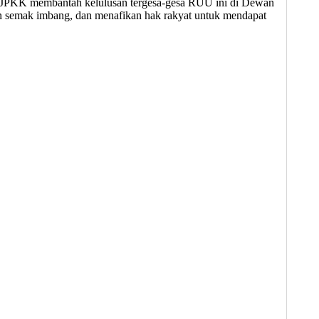
𝐍 𝟐𝟎𝟐𝟓 JPKK membantah kelulusan tergesa-gesa RUU ini di Dewan
n semak imbang, dan menafikan hak rakyat untuk mendapat