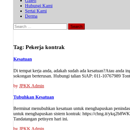
Galeri
Hubungi Kami
Sertai Kami
Derma
Search
for:
Tag:
Pekerja kontrak
Kesatuan
Di tempat kerja anda, adakah sudah ada kesatuan?Atau anda 
sokongan berterusan. Hubungi talian SiAP: 011-10767989 Ton
by
JPKK Admin
Tubuhkan Kesatuan
Berminat menubuhkan kesatuan untuk menghapuskan penindasan 
untuk menghapuskan sistem kontrak: https://chng.it/ykq2b8WKK
Tandatangan petisyen hari ini.
by
JPKK Admin