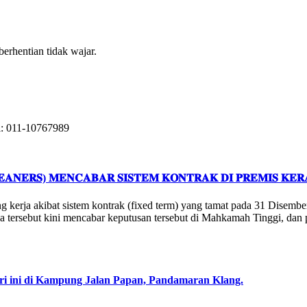
erhentian tidak wajar.
ni: 011-10767989
𝐄𝐀𝐍𝐄𝐑𝐒) 𝐌𝐄𝐍𝐂𝐀𝐁𝐀𝐑 𝐒𝐈𝐒𝐓𝐄𝐌 𝐊𝐎𝐍𝐓𝐑𝐀𝐊 𝐃𝐈 𝐏𝐑𝐄𝐌𝐈𝐒 𝐊𝐄𝐑
ng kerja akibat sistem kontrak (fixed term) yang tamat pada 31 Disem
erja tersebut kini mencabar keputusan tersebut di Mahkamah Tinggi, 
ri ini di Kampung Jalan Papan, Pandamaran Klang.