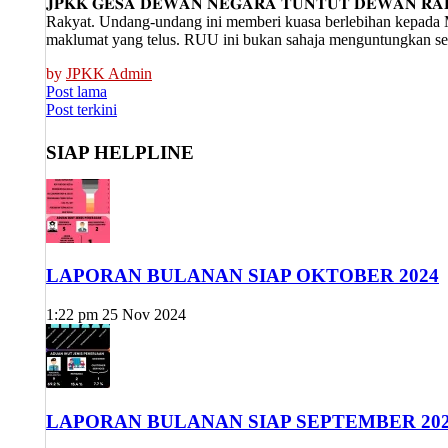
𝐉𝐏𝐊𝐊 𝐆𝐄𝐒𝐀 𝐃𝐄𝐖𝐀𝐍 𝐍𝐄𝐆𝐀𝐑𝐀 𝐓𝐔𝐍𝐓𝐔𝐓 𝐃𝐄𝐖𝐀𝐍 𝐑
Rakyat. Undang-undang ini memberi kuasa berlebihan kepada 
maklumat yang telus. RUU ini bukan sahaja menguntungkan seg
by
JPKK Admin
Posts
Post lama
Post terkini
navigation
SIAP HELPLINE
LAPORAN BULANAN SIAP OKTOBER 2024
1:22 pm
25 Nov 2024
LAPORAN BULANAN SIAP SEPTEMBER 20