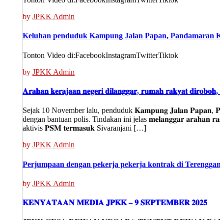
by
JPKK Admin
Keluhan penduduk Kampung Jalan Papan, Pandamaran Kla
Tonton Video di:FacebookInstagramTwitterTiktok
by
JPKK Admin
𝐀𝐫𝐚𝐡𝐚𝐧 𝐤𝐞𝐫𝐚𝐣𝐚𝐚𝐧 𝐧𝐞𝐠𝐞𝐫𝐢 𝐝𝐢𝐥𝐚𝐧𝐠𝐠𝐚𝐫, 𝐫𝐮𝐦𝐚𝐡 𝐫𝐚𝐤𝐲𝐚𝐭 𝐝𝐢𝐫𝐨𝐛𝐨𝐡, 𝐚
Sejak 10 November lalu, penduduk 𝐊𝐚𝐦𝐩𝐮𝐧𝐠 𝐉𝐚𝐥𝐚𝐧 𝐏𝐚𝐩𝐚
dengan bantuan polis. Tindakan ini jelas 𝐦𝐞𝐥𝐚𝐧𝐠𝐠𝐚𝐫 𝐚𝐫𝐚𝐡𝐚𝐧
aktivis 𝐏𝐒𝐌 𝐭𝐞𝐫𝐦𝐚𝐬𝐮𝐤 Sivaranjani […]
by
JPKK Admin
Perjumpaan dengan pekerja pekerja kontrak di Terengganu
by
JPKK Admin
𝐊𝐄𝐍𝐘𝐀𝐓𝐀𝐀𝐍 𝐌𝐄𝐃𝐈𝐀 𝐉𝐏𝐊𝐊 – 𝟗 𝐒𝐄𝐏𝐓𝐄𝐌𝐁𝐄𝐑 𝟐𝟎𝟐𝟓