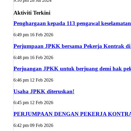
9:16 pm
28 Jul 2024
Aktiviti Terkini
Penghargaan kepada 113 pengawal keselamatan
6:49 pm
16 Feb 2026
Perjumpaan JPKK bersama Pekerja Kontrak di s
6:48 pm
16 Feb 2026
Perjuangan JPKK untuk berjuang demi hak peke
6:46 pm
12 Feb 2026
Usaha JPKK diteruskan!
6:45 pm
12 Feb 2026
PERJUMPAAN DENGAN PEKERJA KONTRA
6:42 pm
09 Feb 2026