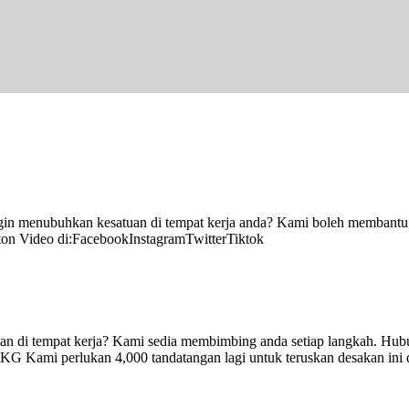
ingin menubuhkan kesatuan di tempat kerja anda? Kami boleh membant
ton Video di:FacebookInstagramTwitterTiktok
di tempat kerja? Kami sedia membimbing anda setiap langkah. Hubung
G Kami perlukan 4,000 tandatangan lagi untuk teruskan desakan ini d