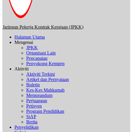
Jaringan Pekerja Kontrak Kerajaan (JPKK)
Halaman Utama
Mengenai
JPKK
Organisasi Lain
Pencapaian
Penyokong Kempen
Aktiviti
Aktiviti Terkini
Artikel dan Pernyataan
Buletin
Kes-Kes Mahkamah
Memorandum
Perjuangan
Petisyen
Program Pendidikan
SiAP
Berita
Penyelidikan