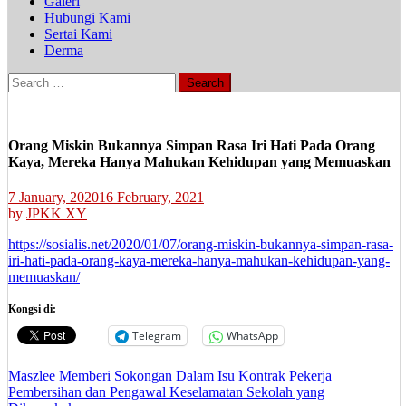
Galeri
Hubungi Kami
Sertai Kami
Derma
Search
for:
Orang Miskin Bukannya Simpan Rasa Iri Hati Pada Orang
Kaya, Mereka Hanya Mahukan Kehidupan yang Memuaskan
7 January, 2020
16 February, 2021
by
JPKK XY
https://sosialis.net/2020/01/07/orang-miskin-bukannya-simpan-rasa-
iri-hati-pada-orang-kaya-mereka-hanya-mahukan-kehidupan-yang-
memuaskan/
Kongsi di:
Telegram
WhatsApp
Post
Maszlee Memberi Sokongan Dalam Isu Kontrak Pekerja
Pembersihan dan Pengawal Keselamatan Sekolah yang
navigation