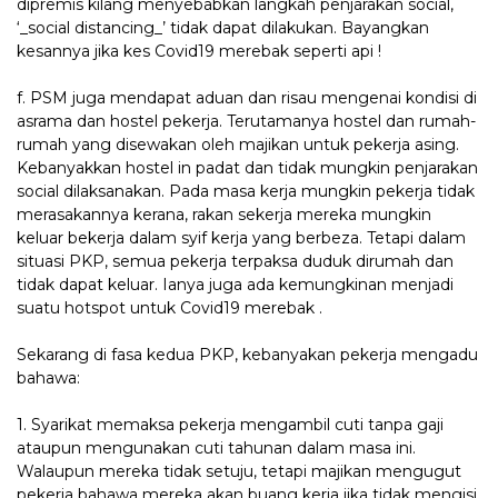
dipremis kilang menyebabkan langkah penjarakan social,
‘_social distancing_’ tidak dapat dilakukan. Bayangkan
kesannya jika kes Covid19 merebak seperti api !
f. PSM juga mendapat aduan dan risau mengenai kondisi di
asrama dan hostel pekerja. Terutamanya hostel dan rumah-
rumah yang disewakan oleh majikan untuk pekerja asing.
Kebanyakkan hostel in padat dan tidak mungkin penjarakan
social dilaksanakan. Pada masa kerja mungkin pekerja tidak
merasakannya kerana, rakan sekerja mereka mungkin
keluar bekerja dalam syif kerja yang berbeza. Tetapi dalam
situasi PKP, semua pekerja terpaksa duduk dirumah dan
tidak dapat keluar. Ianya juga ada kemungkinan menjadi
suatu hotspot untuk Covid19 merebak .
Sekarang di fasa kedua PKP, kebanyakan pekerja mengadu
bahawa:
1. Syarikat memaksa pekerja mengambil cuti tanpa gaji
ataupun mengunakan cuti tahunan dalam masa ini.
Walaupun mereka tidak setuju, tetapi majikan mengugut
pekerja bahawa mereka akan buang kerja jika tidak mengisi