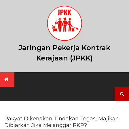
Skip
to
content
Jaringan Pekerja Kontrak
Kerajaan (JPKK)
Search
for:
Rakyat Dikenakan Tindakan Tegas, Majikan
Dibiarkan Jika Melanggar PKP?