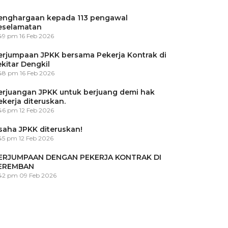
enghargaan kepada 113 pengawal
eselamatan
:49 pm
16 Feb 2026
erjumpaan JPKK bersama Pekerja Kontrak di
ekitar Dengkil
:48 pm
16 Feb 2026
erjuangan JPKK untuk berjuang demi hak
ekerja diteruskan.
:46 pm
12 Feb 2026
saha JPKK diteruskan!
45 pm
12 Feb 2026
ERJUMPAAN DENGAN PEKERJA KONTRAK DI
EREMBAN
:42 pm
09 Feb 2026