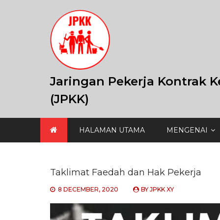
Skip
to
content
Jaringan Pekerja Kontrak K
(JPKK)
HALAMAN UTAMA
MENGENAI
Taklimat Faedah dan Hak Pekerja
8 DECEMBER, 2020
BY
JPKK XY