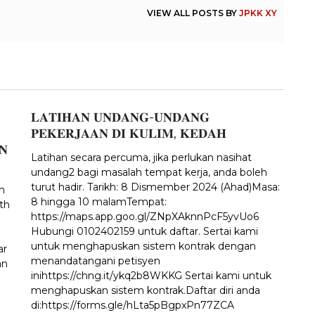
VIEW ALL POSTS BY
JPKK XY
𝐋𝐀𝐓𝐈𝐇𝐀𝐍 𝐔𝐍𝐃𝐀𝐍𝐆-𝐔𝐍𝐃𝐀𝐍𝐆
𝐏𝐄𝐊𝐄𝐑𝐉𝐀𝐀𝐍 𝐃𝐈 𝐊𝐔𝐋𝐈𝐌, 𝐊𝐄𝐃𝐀𝐇
𝐍
Latihan secara percuma, jika perlukan nasihat
undang2 bagi masalah tempat kerja, anda boleh
turut hadir. Tarikh: 8 Dismember 2024 (Ahad)Masa:
n
8 hingga 10 malamTempat:
th
https://maps.app.goo.gl/ZNpXAknnPcF5yvUo6
Hubungi 0102402159 untuk daftar. Sertai kami
untuk menghapuskan sistem kontrak dengan
ar
menandatangani petisyen
an
inihttps://chng.it/ykq2b8WKKG Sertai kami untuk
menghapuskan sistem kontrak.Daftar diri anda
di:https://forms.gle/hLta5pBgpxPn77ZCA