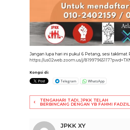
Jangan lupa hari ini pukul 6 Petang, sesi taklimat 
https://us02web.zoom.us/j/81997965117?pw
Kongsi di:
Telegram
WhatsApp
Post
TENGAHARI TADI, JPKK TELAH
BERBINCANG DENGAN YB FAHMI FADZI
navigation
JPKK XY