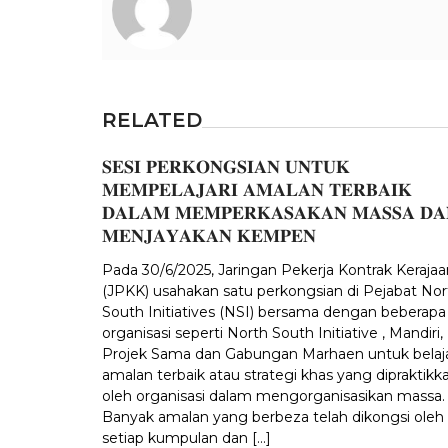
RELATED
𝐒𝐄𝐒𝐈 𝐏𝐄𝐑𝐊𝐎𝐍𝐆𝐒𝐈𝐀𝐍 𝐔𝐍𝐓𝐔𝐊
𝐌𝐄𝐌𝐏𝐄𝐋𝐀𝐉𝐀𝐑𝐈 𝐀𝐌𝐀𝐋𝐀𝐍 𝐓𝐄𝐑𝐁𝐀𝐈𝐊
𝐃𝐀𝐋𝐀𝐌 𝐌𝐄𝐌𝐏𝐄𝐑𝐊𝐀𝐒𝐀𝐊𝐀𝐍 𝐌𝐀𝐒𝐒𝐀 𝐃𝐀
𝐌𝐄𝐍𝐉𝐀𝐘𝐀𝐊𝐀𝐍 𝐊𝐄𝐌𝐏𝐄𝐍
Pada 30/6/2025, Jaringan Pekerja Kontrak Kerajaa
(JPKK) usahakan satu perkongsian di Pejabat Nor
South Initiatives (NSI) bersama dengan beberapa
organisasi seperti North South Initiative , Mandiri,
Projek Sama dan Gabungan Marhaen untuk belaj
amalan terbaik atau strategi khas yang dipraktikk
oleh organisasi dalam mengorganisasikan massa.
Banyak amalan yang berbeza telah dikongsi oleh
setiap kumpulan dan […]