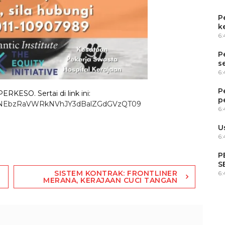
P
k
6
P
s
6
P
PERKESO. Sertai di link ini:
p
d=TXNEbzRaVWRkNVhJY3dBalZGdGVzQT09
6
U
6:
P
S
SISTEM KONTRAK: FRONTLINER
6
L
MERANA, KERAJAAN CUCI TANGAN